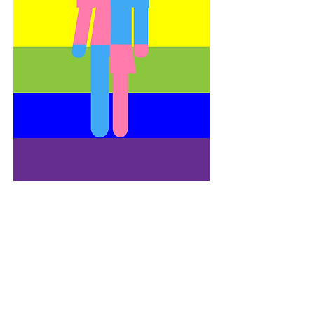
No momento em que o atual governo tenta
aprovar reformas trabalhistas e
previdenciárias que retiram direitos
historicamente conquistados pela classe
trabalhadora, este dossiê ganha especial
relevância, pois fornece um ângulo diferente
daquele oficialmente oferecido pela grande