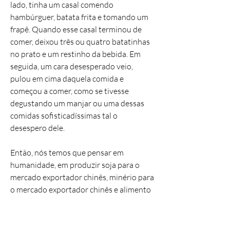
lado, tinha um casal comendo
hambúrguer, batata frita e tomando um
frapê. Quando esse casal terminou de
comer, deixou três ou quatro batatinhas
no prato e um restinho da bebida. Em
seguida, um cara desesperado veio,
pulou em cima daquela comida e
começou a comer, como se tivesse
degustando um manjar ou uma dessas
comidas sofisticadíssimas tal o
desespero dele.
Então, nós temos que pensar em
humanidade, em produzir soja para o
mercado exportador chinês, minério para
o mercado exportador chinês e alimento
para a nossa população. Faz sentido que
toda cultura tenha mais de 90% dela
voltada para as commodities? Nem soja