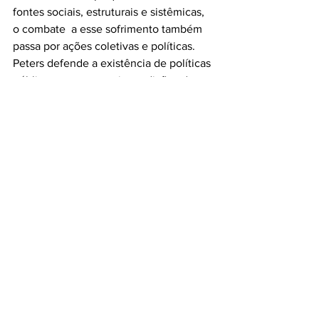
fontes sociais, estruturais e sistêmicas, 
o combate  a esse sofrimento também 
passa por ações coletivas e políticas. 
Peters defende a existência de políticas 
públicas para construir condições de 
trabalho que protejam a saúde mental 
dos trabalhadores. “Essa pandemia de 
depressão não é só um agregado de 
sofrimentos individuais: o sistema 
capitalista está exigindo demais dos 
indivíduos. Não é, obviamente, negar a 
importância do tratamento individual, 
da psicologia clínica, até mesmo da 
psiquiatria, mas é dizer que esse 
tratamento individualizado é 
insuficiente”, afirma. 
“Se você está numa sociedade 