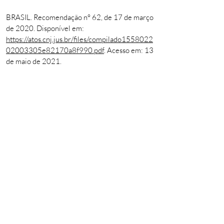
BRASIL. Recomendação n° 62, de 17 de março
de 2020. Disponível em:
https://atos.cnj.jus.br/files/compilado1558022
02003305e82170a8f990.pdf
. Acesso em: 13
de maio de 2021.
BRASÍLIA. CONSELHO NACIONAL DE
JUSTIÇA. (org.). Boletim: Covid-19 no
Sistema Prisional. 2021. Disponível em:
https://www.cnj.jus.br/wp-
content/uploads/2021/05/Monitoramento-
Casos-e-%C3%93bitos-Covid-19-19.5.21-
Info.pdf
. Acesso em: 22 de maio de 2021.
COMISSÃO INTERAMERICANA DE
DIREITOS HUMANOS. Pandemia y Derechos
Humanos en las Américas: resolución 1/2020.
RESOLUCIÓN 1/2020. 2020. Disponível em:
http://www.oas.org/es/cidh/decisiones/pdf/Res