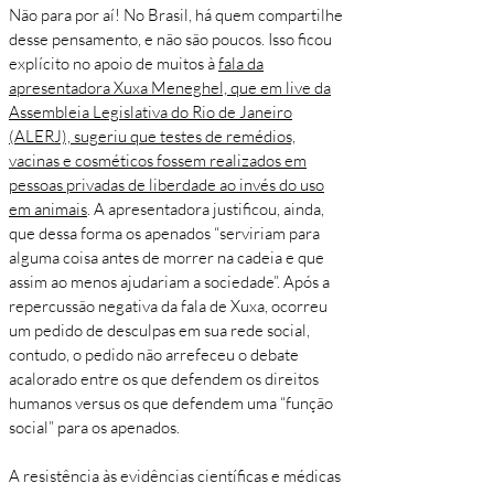
Não para por aí! No Brasil, há quem compartilhe
desse pensamento, e não são poucos. Isso ficou
explícito no apoio de muitos à
fala da
apresentadora Xuxa Meneghel, que em live da
Assembleia Legislativa do Rio de Janeiro
(ALERJ), sugeriu que testes de remédios,
vacinas e cosméticos fossem realizados em
pessoas privadas de liberdade ao invés do uso
em animais
. A apresentadora justificou, ainda,
que dessa forma os apenados “serviriam para
alguma coisa antes de morrer na cadeia e que
assim ao menos ajudariam a sociedade”. Após a
repercussão negativa da fala de Xuxa, ocorreu
um pedido de desculpas em sua rede social,
contudo, o pedido não arrefeceu o debate
acalorado entre os que defendem os direitos
humanos versus os que defendem uma “função
social” para os apenados.
A resistência às evidências científicas e médicas