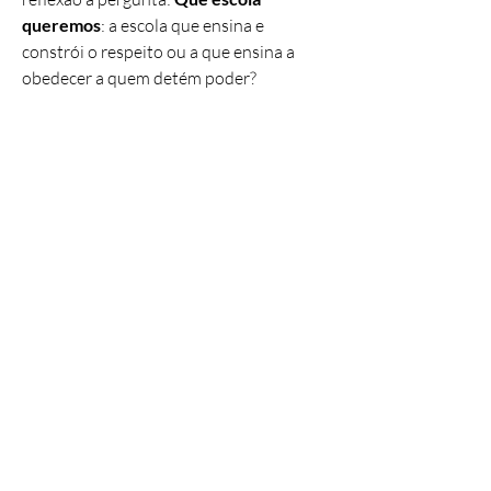
queremos
: a escola que ensina e
constrói o respeito ou a que ensina a
obedecer a quem detém poder?
A mediação de conflitos como
instrumento nas escolas propõe uma
importante ruptura com a usual visão de
que o agente do sistema de justiça deve
atuar nos gabinetes e Fóruns Judiciais,
ao invés, demonstra a
importância da
atuação extrajudicial do defensor
público junto às comunidades
escolares
, como agente de cidadania e
transformação social, em nova forma de
acesso à justiça, aquela construída pelas
partes, cientes do discurso, revalorizadas
e relegitimadas para o exercício
democrático.