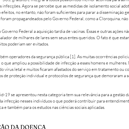
 infecções. Agora se percebe que as medidas de isolamento social adot
 efeitos, no entanto, não foram suficientes para parar a disseminação g
 foram propagandeados pelo Governo Federal, como a Cloroquina, não s
o Governo Federal a aquisição tardia de vacinas. Essas e outras ações 
ssalador de milhares de lares sem seus entes queridos. O fato é que es
itos poderiam ser evitados.
m operadores da segurança pública [1]. As muitas ocorrências policiai
, o que ampliou a possibilidade de infecção a esses homens e mulheres. 
o vírus letal e muitos ficaram afastados do serviço em tratamento ou c
ntos de proteção individual e protocolos de segurança que demoraram 
-19 se apresentou nesta categoria tem sua relevância para a gestão da
da infecção nesses indivíduos o que poderá contribuir para entendiment
a e também para os estudos nas ciências sociais aplicadas.
ÇÃO DA DOENÇA