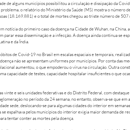
de de alguns municípios possibilitou a circulação e dissipação da Covid
 problema, o relatório do Ministério da Saúde (MS) mostra o número d
soas (18.169.881) e o total de mortes chegou ao triste número de 50
em notícia do primeiro caso da doença na Cidade de Wuhan, na China, as
m parar essa disseminação e a infecção. A doença ainda continua se esp
atina e da Índia.
óbitos de Covid-19 no Brasil em escalas espaciais e temporais, realiza
 doença não se apresentam uniformes por municípios. Por conta das med
lacional aumentou, o que empoderou o vírus na circulação. Outra cons
ma capacidade de testes, capacidade hospitalar insuficientes o que oca
s vinte e seis unidades federativas e do Distrito Federal, com destaq
aglomeração no período da 24 semana, no entanto, observa-se que em 
cidade sede, deslocando-se para algumas cidades do interior em semanas
s se espalhava pelos municípios do interior exigia maior demanda de rec
ara tentar conter as mortes pela doença.