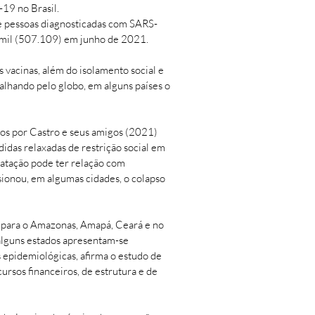
-19 no Brasil.
e pessoas diagnosticadas com SARS-
7 mil (507.109) em junho de 2021.
 vacinas, além do isolamento social e
alhando pelo globo, em alguns países o
dos por Castro e seus amigos (2021)
idas relaxadas de restrição social em
tatação pode ter relação com
sionou, em algumas cidades, o colapso
ue para o Amazonas, Amapá, Ceará e no
alguns estados apresentam-se
 epidemiológicas, afirma o estudo de
ursos financeiros, de estrutura e de