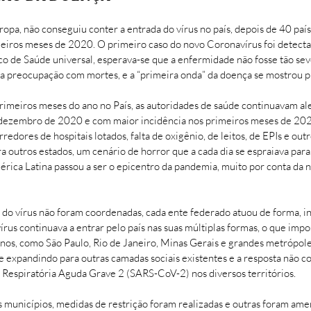
ropa, não conseguiu conter a entrada do vírus no país, depois de 40 paí
meiros meses de 2020. O primeiro caso do novo Coronavírus foi detectad
 de Saúde universal, esperava-se que a enfermidade não fosse tão sev
va preocupação com mortes, e a “primeira onda” da doença se mostrou 
meiros meses do ano no País, as autoridades de saúde continuavam ale
e dezembro de 2020 e com maior incidência nos primeiros meses de 202
dores de hospitais lotados, falta de oxigênio, de leitos, de EPIs e outr
a outros estados, um cenário de horror que a cada dia se espraiava par
ca Latina passou a ser o epicentro da pandemia, muito por conta da no
 do vírus não foram coordenadas, cada ente federado atuou de forma, in
vírus continuava a entrar pelo país nas suas múltiplas formas, o que impos
nos, como São Paulo, Rio de Janeiro, Minas Gerais e grandes metrópoles
 se expandindo para outras camadas sociais existentes e a resposta não c
Respiratória Aguda Grave 2 (SARS-CoV-2) nos diversos territórios.
s municípios, medidas de restrição foram realizadas e outras foram a