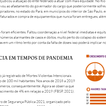
rejudicou a atuação do ente federado a atuar com mais equidade. No Ri
 levou ao afastamento do governador do cargo que posteriormente sof
iradores, no estado do Pará, em municípios do interior de São Paulo, e
erfaturados e compra de equipamentos que nunca foram entregues, além d
.
 foram eficientes. Faltou coordenação a nível federal imediatas e equi
meros alarmantes de casos e óbitos, muito perto do colapso do sistema
as em um ritmo lento por conta da falta de doses isso poderá implicar 
CIA EM TEMPOS DE PANDEMIA
 já registrado de Mortes Violentas Intencionais
po de 100 mil habitantes. Nos anos de 2018 a 2019
úmeros, consequentemente. Agora se observa que
scimento de 4% em relação a 2019 (FBSP, 2021).
ro de Segurança Pública 2021, organizado pelo