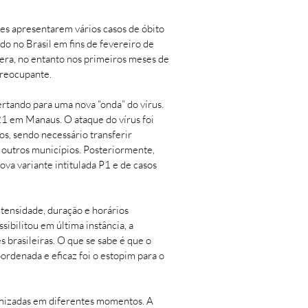
ses apresentarem vários casos de óbito
o no Brasil em fins de fevereiro de
era, no entanto nos primeiros meses de
preocupante.
rtando para uma nova “onda” do vírus.
1 em Manaus. O ataque do vírus foi
os, sendo necessário transferir
a outros municípios. Posteriormente,
va variante intitulada P1 e de casos
tensidade, duração e horários
sibilitou em última instância, a
 brasileiras. O que se sabe é que o
oordenada e eficaz foi o estopim para o
menizadas em diferentes momentos. A