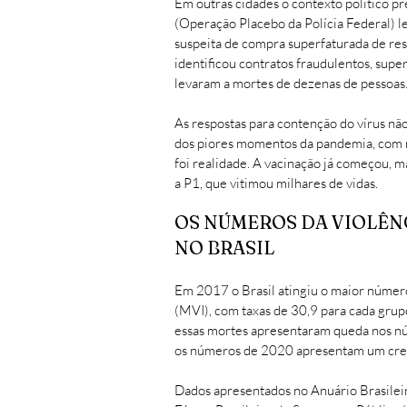
Em outras cidades o contexto político p
(Operação Placebo da Polícia Federal)
suspeita de compra superfaturada de resp
identificou contratos fraudulentos, sup
levaram a mortes de dezenas de pessoas
As respostas para contenção do vírus não
dos piores momentos da pandemia, com nú
foi realidade. A vacinação já começou, m
a P1, que vitimou milhares de vidas.
OS NÚMEROS DA VIOLÊN
NO BRASIL
Em 2017 o Brasil atingiu o maior número
(MVI), com taxas de 30,9 para cada gru
essas mortes apresentaram queda nos n
os números de 2020 apresentam um cre
Dados apresentados no Anuário Brasilei