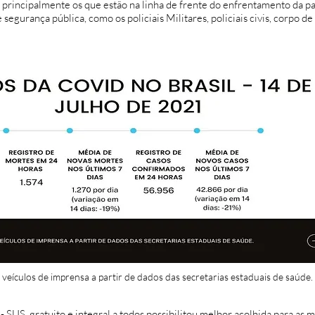
, principalmente os que estão na linha de frente do enfrentamento da 
segurança pública, como os policiais Militares, policiais civis, corpo d
veículos de imprensa a partir de dados das secretarias estaduais de saúde.
 SUS, gratuito e integral a todos possibilitou melhor acolhida para as 