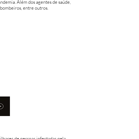
pandemia. Além dos agentes de saúde,
e bombeiros, entre outros.
milhares de pessoas infectadas pela