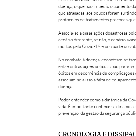
doença, o que não impediu o aumento das
que atrasadas, aos poucos foram surtindo
protocolos de tratamentos precoces que
Associa-se a essas ações desastrosas pel
cenário diferente, se não, o cenário ava
mortos pela Covid-19 e boa parte dos ób
No combate à doença, encontram-se també
entre outras ações policiais não pararam
óbitos em decorrência de complicações d
associam-se a isso a falta de equipame
doença.
Poder entender como a dinâmica da Covid
vida. É importante conhecer a dinâmica 
prevenção, da gestão da segurança públic
CRONOLOGIA E DISSIPA