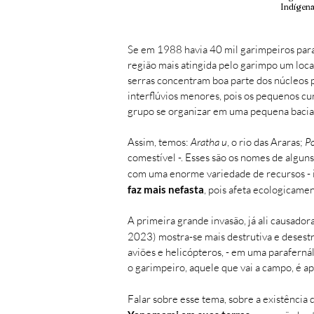
Indígen
Se em 1988 havia 40 mil garimpeiros par
região mais atingida pelo garimpo um lo
serras concentram boa parte dos núcleos p
interflúvios menores, pois os pequenos cu
grupo se organizar em uma pequena bacia
Assim, temos:
Aratha u
, o rio das Araras;
Po
comestível -. Esses são os nomes de algu
com uma enorme variedade de recursos - in
faz mais nefasta
, pois afeta ecologicame
A primeira grande invasão, já ali causado
2023) mostra-se mais destrutiva e desest
aviões e helicópteros, - em uma parafernál
o garimpeiro, aquele que vai a campo, é 
Falar sobre esse tema, sobre a existência