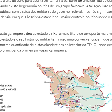
a a alta do ouro para acontecer tamanha barbárie de uma corrida do our
uando existe hegemonia política de um grupo favorável à tal ação. Isso 
blica, com a saída dos militares do governo federal, mas não significan
 federais, em que a Marinha estabeleceu maior controle político sobre o
são garimpeira deu ao estado de Roraima o título de aeroporto mais 
 estado e o seu histórico militar têm nisso uma convergência, em que 
norme quantidade de pistas clandestinas no interior da TIY. Quando expo
o principal da primeira invasão garimpeira.