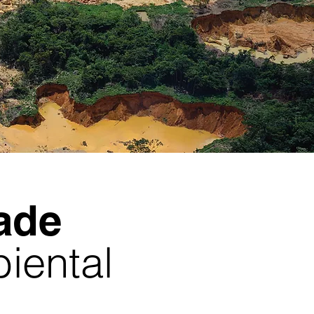
ade
iental