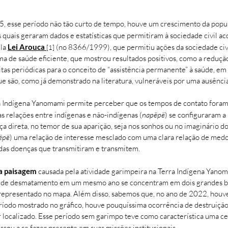
, esse período não tão curto de tempo, houve um crescimento da pop
as quais geraram dados e estatísticas que permitiram à sociedade civil
ela
Lei Arouca
(no 8366/1999), que permitiu ações da sociedade civ
[1]
 de saúde eficiente, que mostrou resultados positivos, como a redução 
itas periódicas para o conceito de “assistência permanente” à saúde, em 
são, como já demonstrado na literatura, vulneráveis por uma ausência 
a Indígena Yanomami permite perceber que os tempos de contato foram 
as relações entre indígenas e não-indígenas (
napëpë
) se configuraram a
ça direta, no temor de sua aparição, seja nos sonhos ou no imaginário 
ëpë
) uma relação de interesse mesclado com uma clara relação de medo
 das doenças que transmitiram e transmitem.
na paisagem
causada pela atividade garimpeira na Terra Indígena Yano
s de desmatamento em um mesmo ano se concentram em dois grandes bl
representado no mapa. Além disso, sabemos que, no ano de 2022, houv
eríodo mostrado no gráfico, houve pouquíssima ocorrência de destruiçã
er localizado. Esse período sem garimpo teve como característica uma c
ssou a se fazer presente em suas missões institucionais.