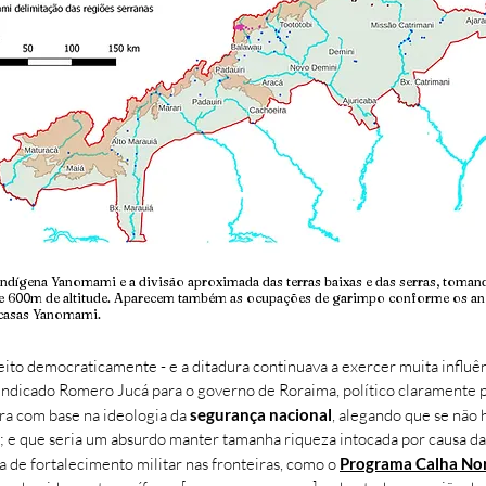
 Indígena Yanomami e a divisão aproximada das terras baixas e das serras, tom
 de 600m de altitude. Aparecem também as ocupações de garimpo conforme os an
casas Yanomami.
leito democraticamente - e a ditadura continuava a exercer muita influên
a indicado Romero Jucá para o governo de Roraima, político claramente
ira com base na ideologia da
segurança nacional
, alegando que se não 
s; e que seria um absurdo manter tamanha riqueza intocada por causa d
 de fortalecimento militar nas fronteiras, como o
Programa Calha No