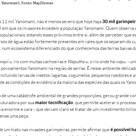
a Yanomami. Fonte: MapBiomas
a 11 mil Yanomami, não é menos severo que hoje haja
30 mil garimpei
cal em que os invasores excedem a população Yanomami. Quem observ
opulacionais, estando esses próximos entre si, além de perceber que es
rsos de água estão fortemente presentes em vales que os separam do cur
, num ecossistema diferenciado do que conhecemos das terras baixas d
rapii u
, rio com muitas cachoeiras e
Waputha u
, o rio onde há
wapu
, - u
ns povoamentos Yanomami na região de serras. É nesse ambiente delica
cluindo larvas de insetos, lagartas, cogumelos, pequenos roedores e a
nte as condições de existência da maioria das espécies das quais os Yan
ra de uma catástrofe ambiental de grandes proporções, gerou grande co
ruturadora por sua
maior tecnificação
, que permite acelerar o processo
ia enorme e cara -, que deixam claro se tratar de um investimento milion
apenas uma peça.
 de um hiato nas invasões garimpeiras, permite afirmar que
é possível h