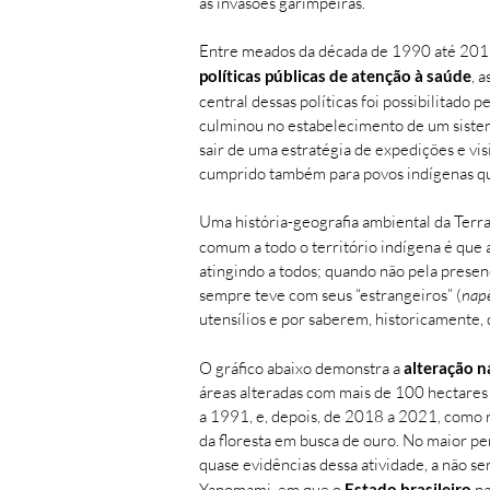
as invasões garimpeiras.
Entre meados da década de 1990 até 2015
políticas públicas de atenção à saúde
, 
central dessas políticas foi possibilitado p
culminou no estabelecimento de um sistema
sair de uma estratégia de expedições e vis
cumprido também para povos indígenas que 
Uma história-geografia ambiental da Terr
comum a todo o território indígena é que 
atingindo a todos; quando não pela presen
sempre teve com seus “estrangeiros” (
nap
utensílios e por saberem, historicamente,
O gráfico abaixo demonstra a
alteração 
áreas alteradas com mais de 100 hectare
a 1991, e, depois, de 2018 a 2021, como 
da floresta em busca de ouro. No maior p
quase evidências dessa atividade, a não s
Yanomami, em que o
Estado brasileiro
pa