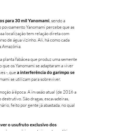
ros para 30 mil Yanomami
, sendo a
a o povoamento Yanomami percebe que as
sa localização tem relação direta com
so de água vizinho. Ali, há como cada
a Amazônia.
ma planta fabácea que produz uma semente
do que os Yanomami se adaptaram a viver
ves -, que
a interferência do garimpo se
omami se utilizam para sobreviver.
moção à época. A invasão atual (de 2016 a
 destrutivo. São dragas, escavadeiras,
ário, feito por gente já abastada, no qual
aver o usufruto exclusivo dos