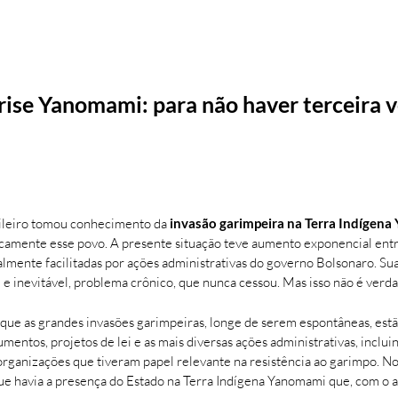
rise Yanomami: para não haver terceira 
sileiro tomou conhecimento da
invasão garimpeira na Terra Indígen
asticamente esse povo. A presente situação teve aumento exponencial e
almente facilitadas por ações administrativas do governo Bolsonaro. Su
e inevitável, problema crônico, que nunca cessou. Mas isso não é verda
que as grandes invasões garimpeiras, longe de serem espontâneas, est
entos, projetos de lei e as mais diversas ações administrativas, incluin
 organizações que tiveram papel relevante na resistência ao garimpo. N
havia a presença do Estado na Terra Indígena Yanomami que, com o apo