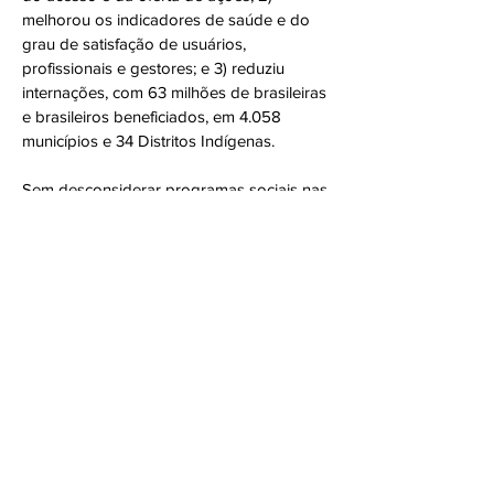
melhorou os indicadores de saúde e do
grau de satisfação de usuários,
profissionais e gestores; e 3) reduziu
internações, com 63 milhões de brasileiras
e brasileiros beneficiados, em 4.058
municípios e 34 Distritos Indígenas.
Sem desconsiderar programas sociais nas
mais diversas áreas, o Programa Mais
Médicos constitui a interface entre o
Estado e uma população que dele
depende. A baixa escolaridade, as
condições precárias de moradia e
saneamento, a renda insuficiente, entre
outras desigualdades sociais, enfim,
constituem-se barreiras para a promoção
da saúde.