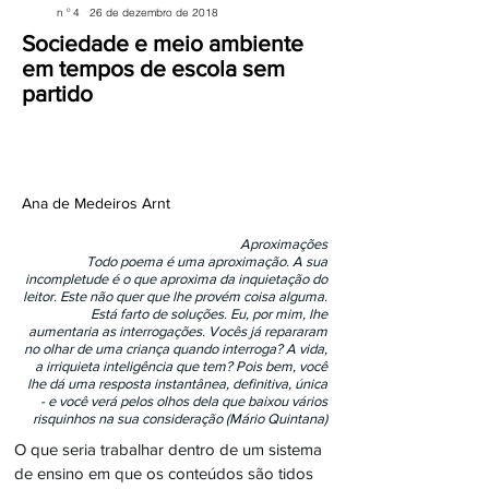
n º 4 26 de dezembro de 2018
Sociedade e meio ambiente
em tempos de escola sem
partido
Ana de Medeiros Arnt
Aproximações
Todo poema é uma aproximação. A sua
incompletude é o que aproxima da inquietação do
leitor. Este não quer que lhe provém coisa alguma.
Está farto de soluções. Eu, por mim, lhe
aumentaria as interrogações. Vocês já repararam
no olhar de uma criança quando interroga? A vida,
a irriquieta inteligência que tem? Pois bem, você
lhe dá uma resposta instantânea, definitiva, única
- e você verá pelos olhos dela que baixou vários
risquinhos na sua consideração (Mário Quintana)
O que seria trabalhar dentro de um sistema
de ensino em que os conteúdos são tidos