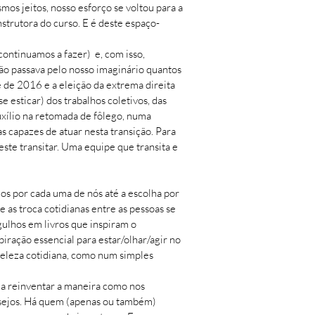
os jeitos, nosso esforço se voltou para a
strutora do curso. E é deste espaço-
continuamos a fazer) e, com isso,
ão passava pelo nosso imaginário quantos
e de 2016 e a eleição da extrema direita
 esticar) dos trabalhos coletivos, das
uxílio na retomada de fôlego, numa
s capazes de atuar nesta transição. Para
este transitar. Uma equipe que transita e
os por cada uma de nós até a escolha por
 as troca cotidianas entre as pessoas se
rgulhos em livros que inspiram o
iração essencial para estar/olhar/agir no
beleza cotidiana, como num simples
 a reinventar a maneira como nos
esejos. Há quem (apenas ou também)