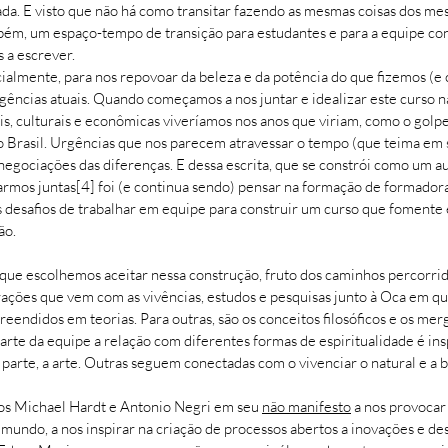
. E visto que não há como transitar fazendo as mesmas coisas dos mesm
bém, um espaço-tempo de transição para estudantes e para a equipe con
 a escrever.
almente, para nos repovoar da beleza e da potência do que fizemos (e 
ências atuais. Quando começamos a nos juntar e idealizar este curso n
ais, culturais e econômicas viveríamos nos anos que viriam, como o golp
 Brasil. Urgências que nos parecem atravessar o tempo (que teima em se
egociações das diferenças. E dessa escrita, que se constrói como um a
armos juntas[4] foi (e continua sendo) pensar na formação de formadora
 os desafios de trabalhar em equipe para construir um curso que fomente 
ão.
 que escolhemos aceitar nessa construção, fruto dos caminhos percorrid
rações que vem com as vivências, estudos e pesquisas junto à Oca em que
preendidos em teorias. Para outras, são os conceitos filosóficos e os me
rte da equipe a relação com diferentes formas de espiritualidade é insp
parte, a arte. Outras seguem conectadas com o vivenciar o natural e a 
ofos Michael Hardt e Antonio Negri em seu
não manifesto
a nos provocar
mundo, a nos inspirar na criação de processos abertos a inovações e d