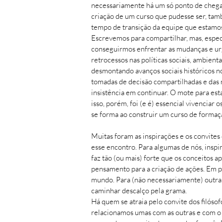
necessariamente há um só ponto de chegada
criação de um curso que pudesse ser, tam
tempo de transição da equipe que estamos
Escrevemos para compartilhar, mas, especi
conseguirmos enfrentar as mudanças e urg
retrocessos nas políticas sociais, ambient
desmontando avanços sociais históricos no
tomadas de decisão compartilhadas e das n
insistência em continuar. O mote para est
isso, porém, foi (e é) essencial vivenciar
se forma ao construir um curso de formaç
Muitas foram as inspirações e os convites
esse encontro. Para algumas de nós, inspi
faz tão (ou mais) forte que os conceitos a
pensamento para a criação de ações. Em pa
mundo. Para (não necessariamente) outra 
caminhar descalço pela grama.
Há quem se atraia pelo convite dos filós
relacionamos umas com as outras e com o 