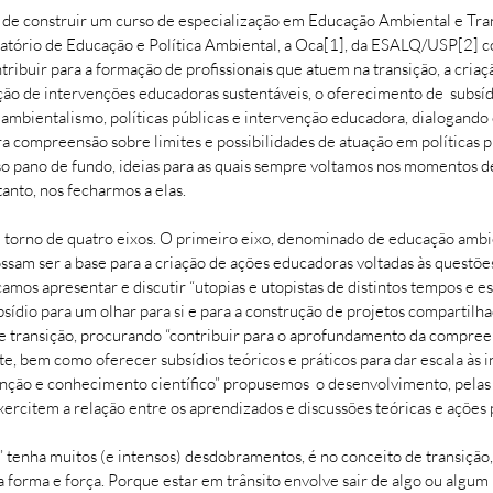
de construir um curso de especialização em Educação Ambiental e Tran
atório de Educação e Política Ambiental, a Oca[1], da ESALQ/USP[2] c
ontribuir para a formação de profissionais que atuem na transição, a c
ção de intervenções educadoras sustentáveis, o oferecimento de subsídi
mbientalismo, políticas públicas e intervenção educadora, dialogando 
para compreensão sobre limites e possibilidades de atuação em políticas
sso pano de fundo, ideias para as quais sempre voltamos nos momentos 
tanto, nos fecharmos a elas.
em torno de quatro eixos. O primeiro eixo, denominado de educação ambi
ossam ser a base para a criação de ações educadoras voltadas às quest
camos apresentar e discutir “utopias e utopistas de distintos tempos e e
bsídio para um olhar para si e para a construção de projetos compartilh
de transição, procurando “contribuir para o aprofundamento da compreens
te, bem como oferecer subsídios teóricos e práticos para dar escala às 
nção e conhecimento científico” propusemos o desenvolvimento, pelas 
xercitem a relação entre os aprendizados e discussões teóricas e ações p
 tenha muitos (e intensos) desdobramentos, é no conceito de transição
a forma e força. Porque estar em trânsito envolve sair de algo ou algum