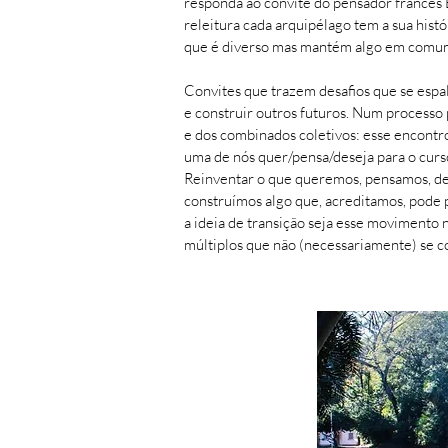
responda ao convite do pensador francês
releitura cada arquipélago tem a sua hist
que é diverso mas mantém algo em comu
Convites que trazem desafios que se espal
e construir outros futuros. Num processo
e dos combinados coletivos: esse encontro
uma de nós quer/pensa/deseja para o curso
Reinventar o que queremos, pensamos, des
construímos algo que, acreditamos, pode p
a ideia de transição seja esse movimento 
múltiplos que não (necessariamente) se 