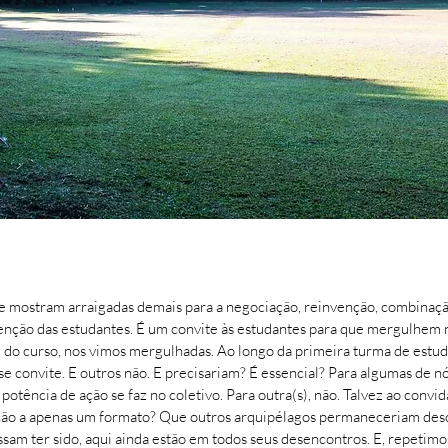
e mostram arraigadas demais para a negociação, reinvenção, combinaçã
venção das estudantes. É um convite às estudantes para que mergulhe
do curso, nos vimos mergulhadas. Ao longo da primeira turma de estud
 convite. E outros não. E precisariam? É essencial? Para algumas de n
a potência de ação se faz no coletivo. Para outra(s), não. Talvez ao co
ção a apenas um formato? Que outros arquipélagos permaneceriam desc
ssam ter sido, aqui ainda estão em todos seus desencontros. E, repetimo