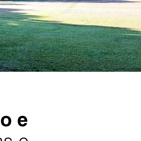
ão
e
s e...