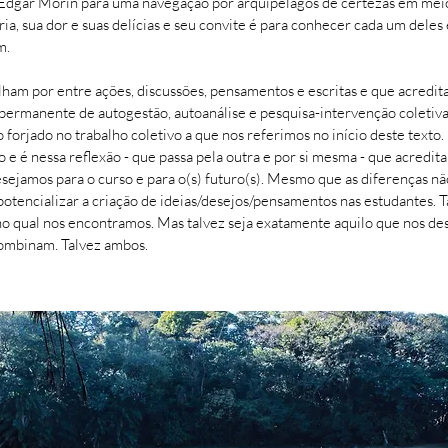
 Edgar Morin para uma navegação por arquipélagos de certezas em mei
ória, sua dor e suas delícias e seu convite é para conhecer cada um del
m.
ham por entre ações, discussões, pensamentos e escritas e que acreditam
 permanente de autogestão, autoanálise e pesquisa-intervenção coletiva
 forjado no trabalho coletivo a que nos referimos no início deste text
 e é nessa reflexão - que passa pela outra e por si mesma - que acredita
ejamos para o curso e para o(s) futuro(s). Mesmo que as diferenças não
otencializar a criação de ideias/desejos/pensamentos nas estudantes. T
no qual nos encontramos. Mas talvez seja exatamente aquilo que nos des
combinam. Talvez ambos.