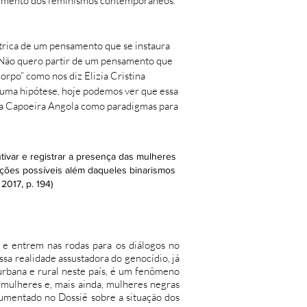
lecimento dos feminismos contemporâneos.
trica de um pensamento que se instaura
o. Não quero partir de um pensamento que
orpo” como nos diz Elizia Cristina
o uma hipótese, hoje podemos ver que essa
s da Capoeira Angola como paradigmas para
ntivar e registrar a presença das mulheres
binações possíveis além daqueles binarismos
017, p. 194)
 e entrem nas rodas para os diálogos no
sa realidade assustadora do genocídio, já
urbana e rural neste país, é um fenômeno
 mulheres e, mais ainda, mulheres negras
cumentado no Dossiê sobre a situação dos