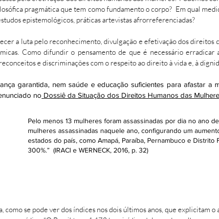
filosófica pragmática que tem como fundamento o corpo? Em qual medi
 estudos epistemológicos, práticas artevistas afrorreferenciadas?
cer a luta pelo reconhecimento, divulgação e efetivação dos direitos 
êmicas. Como difundir o pensamento de que é necessário erradicar a
econceitos e discriminações com o respeito ao direito à vida e, à digni
nça garantida, nem saúde e educação suficientes para afastar a
enunciado no
Dossiê da Situação dos Direitos Humanos das Mulhere
Pelo menos 13 mulheres foram assassinadas por dia no ano de 2
mulheres assassinadas naquele ano, configurando um aumento 
estados do país, como Amapá, Paraíba, Pernambuco e Distrito F
300%.” (IRACI e WERNECK, 2016, p. 32)
ra, como se pode ver dos índices nos dois últimos anos, que explicitam