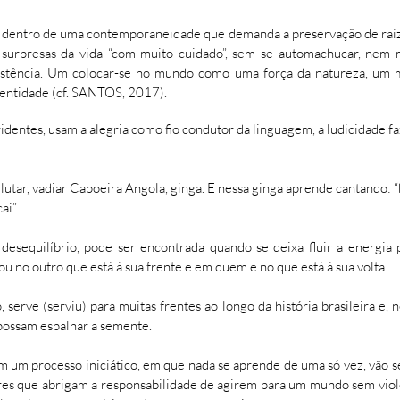
sta dentro de uma contemporaneidade que demanda a preservação de raíze
s surpresas da vida “com muito cuidado”, sem se automachucar, nem
xistência. Um colocar-se no mundo como uma força da natureza, um
dentidade (cf. SANTOS, 2017).
dentes, usam a alegria como fio condutor da linguagem, a ludicidade fa
 lutar, vadiar Capoeira Angola, ginga. E nessa ginga aprende cantando: “b
ai”.
 desequilíbrio, pode ser encontrada quando se deixa fluir a energia
 ou no outro que está à sua frente e em quem e no que está à sua volta.
 serve (serviu) para muitas frentes ao longo da história brasileira e,
ossam espalhar a semente.
m um processo iniciático, em que nada se aprende de uma só vez, vão
stres que abrigam a responsabilidade de agirem para um mundo sem vio