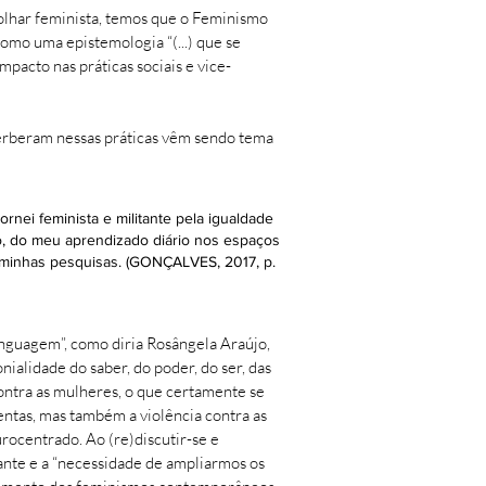
 olhar feminista, temos que o Feminismo
omo uma epistemologia “(...) que se
acto nas práticas sociais e vice-
everberam nessas práticas vêm sendo tema
rnei feminista e militante pela igualdade
eio, do meu aprendizado diário nos espaços
 minhas pesquisas. (GONÇALVES, 2017, p.
inguagem”, como diria Rosângela Araújo,
alidade do saber, do poder, do ser, das
ontra as mulheres, o que certamente se
entas, mas também a violência contra as
ocentrado. Ao (re)discutir-se e
ante e a “necessidade de ampliarmos os