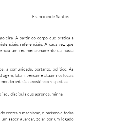
Francineide Santos
oleira. A partir do corpo que pratica a
istenciais, referenciais. A cada vez que
vência um redimensionamento da nossa
e, a comunidade, portanto, político. As
s) agem, falam, pensam e atuam nos locais
reponderante à coexistência respeitosa.
o “sou discípula que aprende, minha
ndo contra o machismo, o racismo e todas
e um saber guardar, zelar por um legado