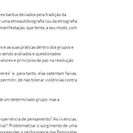
es bantus deixados pela tradição da
 uma etnoautobiografia (ou da etnografia
anifestação, que tenta, a seu modo, com
s e as suas práticas dentro dos grupos e
o sendo avaliados e questionados
valores e princípios de paz na resolução
eres” e, para tanto, elas ostentam faixas,
 permitir, de não tolerar violências contra
l de um determinado grupo, mas a
experiência de pensamento? As vivências,
onial? Problematizar o surgimento de uma
compreender a performance das Feministas