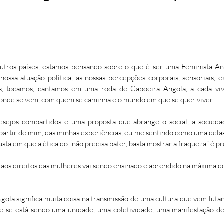
utros países, estamos pensando sobre o que é ser uma Feminista Ang
ssa atuação política, as nossas percepções corporais, sensoriais, ex
os, tocamos, cantamos em uma roda de Capoeira Angola, a cada vi
 onde se vem, com quem se caminha e o mundo em que se quer viver.
esejos compartidos e uma proposta que abrange o social, a sociedad
 partir de mim, das minhas experiências, eu me sentindo como uma dela
sta em que a ética do “não precisa bater, basta mostrar a fraqueza” é p
 aos direitos das mulheres vai sendo ensinado e aprendido na máxima d
ngola significa muita coisa na transmissão de uma cultura que vem luta
que se está sendo uma unidade, uma coletividade, uma manifestação d