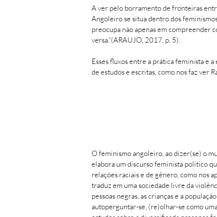
A ver pelo borramento de fronteiras ent
Angoleiro se situa dentro dos feminismos
preocupa não apenas em compreender como
versa.”(ARAUJO, 2017, p. 5).
Esses fluxos entre a prática feminista e
de estudos e escritas, como nos faz ver R
O feminismo angoleiro, ao dizer(se) o m
elabora um discurso feminista político q
relações raciais e de gênero, como nos a
traduz em uma sociedade livre da violênc
pessoas negras, as crianças e a populaç
autoperguntar-se, (re)olhar-se como uma 