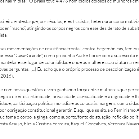
os nas mídias:
“O Brasil teve 4.473 homicídios dolosos de mulheres 
asileira e atesta que, por séculos, eles (racistas, heterobranconormati
er “macho”, atingindo os corpos negros com esse desiderato de subalte
sta.
sas movimentações de resistência frontal, contra-hegemônicas, feminis
 essa “Casa-Grande”, como propunha Audre Lorde com a sua escrita e a 
ntelar esse lugar de colonialidade onde as mulheres são diuturnamente 
novas perguntas. [...] Eu acho que o próprio processo de descolonização
 2016).
 e com novas questões e vem ganhando força entre mulheres que perceb
ega o direito à intimidade, privacidade, à sexualidade e à dignidade e l
dade, participação política, moradia e as coloca às margens, como cidad
 por obrigação constitucional garantir. É aqui que se situa o Feminismo
ue toma o corpo, a ginga, como suporte/fonte de atuação, reflexão pol
sta Araujo, Elizia Cristina Ferreira, Raquel Gonçalves, Veronica Nav