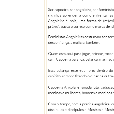
Ser capoeira, ser angoleira, ser femini
significa aprender a como enfrentar a
Angoleiro é, pois, uma forma de (re)e
práxis”; busca o sorriso como marca de i
Feministas Angoleiras costumam ser sorri
desconfiança, a malícia, também.
Quem está aqui para jogar, brincar, tocar,
cai… Capoeira balança, balança, mas não c
Essa balança, esse equilíbrio dentro do
espírito, sempre fixando o olhar na outra
Capoeira Angola, ensinada luta, vadiação,
meninas e mulheres, homens e meninos p
Com o tempo, com a prática angoleira, e
discípulas e discípulos e Mestras e Me