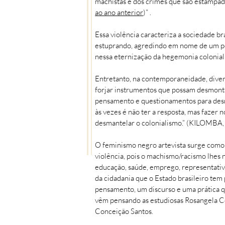
machistas e dos crimes que são estampad
ao ano anterior
)” .
Essa violência caracteriza a sociedade br
estuprando, agredindo em nome de um pod
nessa eternização da hegemonia coloniali
Entretanto, na contemporaneidade, diver
forjar instrumentos que possam desmontar
pensamento e questionamentos para desma
às vezes é não ter a resposta, mas fazer 
desmantelar o colonialismo.” (KILOMBA,
O feminismo negro artevista surge como
violência, pois o machismo/racismo lhes n
educação, saúde, emprego, representativi
da cidadania que o Estado brasileiro tem
pensamento, um discurso e uma prática q
vêm pensando as estudiosas Rosangela Co
Conceição Santos.