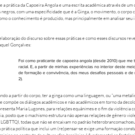
re a prática da Capoeira Angola e uma escrita acadêmica através de um
 negros, com uma especificidade que é a Ginga, o movimento, o corpo c
 o conhecimento é produzido, mas principalmente em analisar seu imp
 a elaboração do discurso sobre essas práticas e como esses discursos r
aquel Gonçalves​:
Foi como praticante de capoeira angola (desde 2010) que me to
racial. E, a partir de minhas experiências no interior deste m
de formação e convivência, dos meus desafios pessoais e de
2).
undo a partir do corpo, ter a ginga como uma linguagem, ou “uma metal
ue compõe os diálogos acadêmicos e não acadêmicos em torno da decoloni
presenta Maria Lugones, para relações equânimes e o fim da violência c
ia, posto que o machismo estrutura não apenas relações de gênero viol
ão LGBTTQI, todas que não se encaixam no padrão heterobrancomachoeur
prática política que inclui um (re)pensar-se exige uma formação const