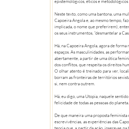
epistemológicos, éticos e metodológicos 
Neste texto, como uma bantona, uma mulh
Capoeira Angola e, ao mesmo tempo, faze
implicada, o nome que preferirem), ent
os seus instrumentos, “desmantelar a Cas
Há, na Capoeira Angola, agora de forma m
espaços. As masculinidades, as performan
abertamente, a partir de uma ótica femin
dos conflitos, que respeita os direitos h
O olhar atento é treinado para ver, local
borram as fronteiras de territórios sexist
si, nem contra outrem.
Há, eu digo, uma Utopia, naquele sentido
felicidade de todas as pessoas do planeta.
De que maneira uma proposta feminista n
escrevivências, as experiências das Cap
teoria que, a partir da ação, insere-se