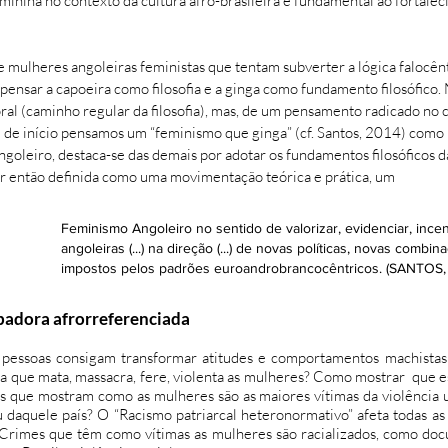
eminina no contexto da cultura afro-brasileira é fundamental ao forta
ulheres angoleiras feministas que tentam subverter a lógica falocên
.) pensar a capoeira como filosofia e a ginga como fundamento filosófic
al (caminho regular da filosofia), mas, de um pensamento radicado no c
Se de início pensamos um “feminismo que ginga” (cf. Santos, 2014) com
Angoleiro, destaca-se das demais por adotar os fundamentos filosófico
 ser então definida como uma movimentação teórica e prática, um
Feminismo Angoleiro no sentido de valorizar, evidenciar, ince
angoleiras (...) na direção (...) de novas políticas, novas com
impostos pelos padrões euroandrobrancocêntricos. (SANTOS, 2
padora afrorreferenciada
s pessoas consigam transformar atitudes e comportamentos machistas
ta que mata, massacra, fere, violenta as mulheres? Como mostrar que es
as que mostram como as mulheres são as maiores vítimas da violência 
u daquele país? O “Racismo patriarcal heteronormativo” afeta todas as
 Crimes que têm como vítimas as mulheres são racializados, como do