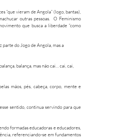
s “que vieram de Angola” (logo, bantas),
 machucar outras pessoas.
O Feminismo
 movimento que busca a liberdade “como
z parte do Jogo de Angola, mas a
alança, balança, mas não cai… cai, cai,
 pelas mãos, pés, cabeça, corpo, mente e
 nesse sentido, continua servindo para que
 sendo formadas educadoras e educadores,
lência, referenciando-se em fundamentos