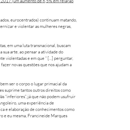
em 2017 (um aumento de 6,5% em relação
vizados, eurocentrados) continuam matando,
rnizar e violentar as mulheres negras,
tas, em uma luta transnacional, buscam
sua arte, ao pensar a atividade do
violentadas e em que “ [...] perguntar,
 é fazer novas questões que nos ajudam a
em ser o corpo o lugar primacial da
hes suprime tantos outros direitos como
ãs “inferiores”, já que não podem usufruir
 Angoleiro, uma experiência de
ítica e elaboração de conhecimentos como
arro e eu mesma, Francineide Marques