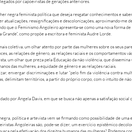
legados por capoeiristas de gerações anteriores.
er negra feminista política que deseja resgatar conhecimentos e saber
r atualizações, ressignificações e descolonizações, aproximando-me de
endo que o Feminismo Angoleiro apresenta-se como uma nova forma de m
a Grande”, como propõe a escritora e feminista Audre Lorde.
ais coletiva, um olhar atento por parte das mulheres sobre os seus pare
ces, as relações de gênero, as relações raciais e os comportamentos vã
ista, um olhar que preza pela Educação da não violência, que dissemina 
umanos das mulheres, a equidade de gênero e as relações raciais.
izar, enxergar discriminações e lutar “pelo fim da violência contra mulh
as, delimitam territórios, a partir do próprio corpo, com o intuito de não
 dado por Angela Davis, em que se busca não apenas a satisfação socia
egra, política e artevista vem se firmando como possibilidade de uma 
oeiristas Angoleiras são, pode-se dizer, um exercício epistêmico decol
 na busca pela efetivação dos direitos humanos das mulheres? Podemos 