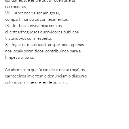
solidariedade entre os carroceiros e as
carroceiras;
VIII - Aprender a ser amigo(a),
compartilhando os conhecimentos;
IX - Ter boa convivência com os
clientes/fregueses e servidores públicos,
tratando-os com respeito;
X - Jogar os materiais transportados apenas
nos locais permitidos, contribuindo para a
limpeza urbana.
Ao afirmarem que “a cidade é nossa roça”, os
carroceiros invertem e denunciam o discurso
colonizador que pretende apagar a
diversidade biocultural dos espaços urbanos
em nome de um suposto progresso
excludente e violento. Ser “da roça” significa
reafirmar a possibilidade, e mesmo a
imprescindibilidade, da vida em comum
entre humanos, animais e plantas, que se
tece na circulação das carroças pela cidade.