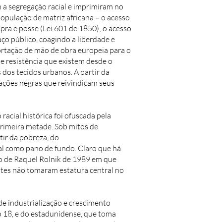
 a segregação racial e imprimiram no
população de matriz africana – o acesso
pra e posse (Lei 601 de 1850); o acesso
aço público, coagindo a liberdade e
portação de mão de obra europeia para o
 resistência que existem desde o
 dos tecidos urbanos. A partir da
ações negras que reivindicam seus
acial histórica foi ofuscada pela
primeira metade. Sob mitos de
tir da pobreza, do
ial como pano de fundo. Claro que há
to de Raquel Rolnik de 1989 em que
stes não tomaram estatura central no
e industrialização e crescimento
 18, e do estadunidense, que toma