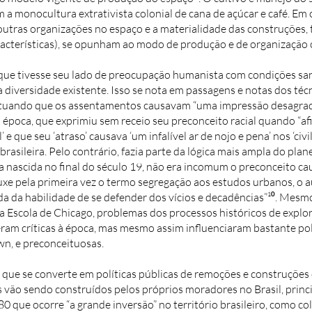
 a monocultura extrativista colonial de cana de açúcar e café. Em 
outras organizações no espaço e a materialidade das construções,
aracterísticas), se opunham ao modo de produção e de organização 
ue tivesse seu lado de preocupação humanista com condições sanitá
a diversidade existente. Isso se nota em passagens e notas dos téc
tuando que os assentamentos causavam “uma impressão desagradáv
da época, que exprimiu sem receio seu preconceito racial quando 
 que seu ‘atraso’ causava ‘um infalível ar de nojo e pena’ nos ‘civ
 brasileira. Pelo contrário, fazia parte da lógica mais ampla do p
a nascida no final do século 19, não era incomum o preconceito ca
xe pela primeira vez o termo segregação aos estudos urbanos, o au
 da habilidade de se defender dos vícios e decadências”¹⁰. Mesmo
a Escola de Chicago, problemas dos processos históricos de expl
reram críticas à época, mas mesmo assim influenciaram bastante pol
wn, e preconceituosas.
que se converte em políticas públicas de remoções e construções 
os vão sendo construídos pelos próprios moradores no Brasil, prin
0 que ocorre “a grande inversão” no território brasileiro, como c