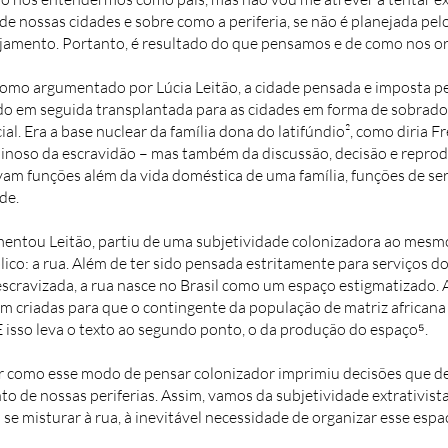
e nossas cidades e sobre como a periferia, se não é planejada pelo
ejamento. Portanto, é resultado do que pensamos e de como nos 
 como argumentado por Lúcia Leitão, a cidade pensada e imposta pe
do em seguida transplantada para as cidades em forma de sobrado.
l. Era a base nuclear da família dona do latifúndio², como diria 
inoso da escravidão – mas também da discussão, decisão e repro
am funções além da vida doméstica de uma família, funções de ser
de.
mentou Leitão, partiu de uma subjetividade colonizadora ao mes
ico: a rua. Além de ter sido pensada estritamente para serviços do
scravizada, a rua nasce no Brasil como um espaço estigmatizado
ram criadas para que o contingente da população de matriz african
E isso leva o texto ao segundo ponto, o da produção do espaço⁵.
 como esse modo de pensar colonizador imprimiu decisões que de
to de nossas periferias. Assim, vamos da subjetividade extrativist
 se misturar à rua, à inevitável necessidade de organizar esse esp