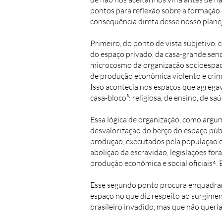
pontos para reflexão sobre a formação d
consequência direta desse nosso plan
Primeiro, do ponto de vista subjetivo,
do espaço privado, da casa-grande,sen
microcosmo da organização socioespacia
de produção econômica violento e crim
Isso acontecia nos espaços que agregav
casa-bloco³: religiosa, de ensino, de saú
Essa lógica de organização, como argu
desvalorização do berço do espaço públ
produção, executados pela população e
abolição da escravidão, legislações fo
produção econômica e social oficiais⁴. 
Esse segundo ponto procura enquadrar
espaço no que diz respeito ao surgimen
brasileiro invadido, mas que não queria