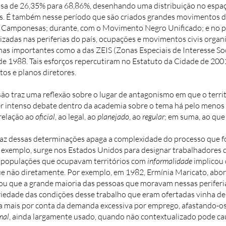
sa de 26,35% para 68,86%, desenhando uma distribuição no espaço
s. É também nesse período que são criados grandes movimentos de 
as Camponesas; durante, com o Movimento Negro Unificado; e no 
zadas nas periferias do país, ocupações e movimentos civis organ
nas importantes como a das ZEIS (Zonas Especiais de Interesse So
de 1988. Tais esforços repercutiram no Estatuto da Cidade de 2001
os e planos diretores.
são traz uma reflexão sobre o lugar de antagonismo em que o territ
er intenso debate dentro da academia sobre o tema há pelo menos
relação ao
oficial
, ao legal, ao
planejado
, ao
regular
; em suma, ao que
 traz dessas determinações apaga a complexidade do processo que f
r exemplo, surge nos Estados Unidos para designar trabalhadores
m populações que ocupavam territórios com
informalidade
implicou
e não diretamente. Por exemplo, em 1982, Ermínia Maricato, abor
cou que a grande maioria das pessoas que moravam nessas perifer
cariedade das condições desse trabalho que eram ofertadas vinha d
da mais por conta da demanda excessiva por emprego, afastando-o
mal
, ainda largamente usado, quando não contextualizado pode cau