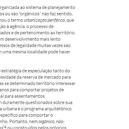
 organizada ao sistema de planejamento
os ou são “orgânicos” não faz sentido,
nhou o termo
urbanização periférica
, que
ção à agência, o processo de
iados e de pertencimento ao território.
 um desenvolvimento mais lento
cessos de legalidade muitas vezes são
em uma mesma localidade pode haver
o estratégia de especulação tanto do
essidade da reserva de mercado para
 se determinado território interessar
banos para comportar projetos de
mal para assentamentos
am duramente questionados sobre sua
rma urbana e o programa arquitetônico
específico para comportar o
inho. Portanto, nem
orgânico, não-
os¹⁶ ou construídos pelos próprios