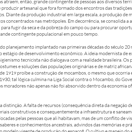
as atraem, então, grande contingente de pessoas aos diversos territ
 produzir artesanal que fora formado dos encontros das tradiçõe
s. Diante da produção industrial em larga escala, a produção de 
tos concentrados nas metrópoles. Em decorrência, se consolida a 
 para fugir da seca e da pobreza do campo ou para procurar oport
grande contingente populacional em pouco tempo.
s do planejamento implantado nas primeiras décadas do século 20 
ro estágio de desenvolvimento econômico. A ideia modernista de 
ienismo tecnicista não dialogava com a realidade brasileira. O
costumes e soluções das populações originárias e de matriz africa
de 1919 proíbe a construção de mocambos, o mesmo que ocorria em
 1930, tal lógica culmina na Liga Social contra o Mocambo, do 
 moradores não apenas não foi absorvido dentro da economia ofici
 distinção. A falta de recursos (consequência direta da negação 
riais construtivos e consequentemente a infraestrutura e saneamen
olocadas pelas pessoas que ali habitavam, mas de um conflito de v
 saberes e conhecimentos ancestrais, advindos das memórias e prát
 o modelo vigente de produção do espaço⁸. O cultivo e manejo do 