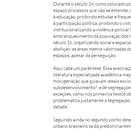
Durante o século 19, como colocado por
espaço processos que vão se estender a
à educação, proibindo estudar e frequen
à participação política, proibindo o vo
institucionalizando a violência policia
embranquecimento da população dos mai
século 16, organizando social e espaci
abolição, as áreas menos valorizadas 
espaços, apesar da perseguição.
Aqui cabe um parêntese. Essa associaçã
literatura especializada acadêmica maj
miscigenação que guiavam ideais sociol
subdesenvolvimento⁷, e de segregações 
exceções, como nos primeiros textos de
problematiza justamente a segregação r
debate.
Seguindo ainda no segundo ponto desse
urbano brasileiro se dá
predominanteme