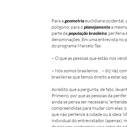
Para a
geometria
euclidiana ocidental, 
polígono; para o
planejamento
a mesma 
parte da
população brasileira
, periferia
denominações. Em uma entrevista no pro
do programa Marcelo Tas:
– O que as pessoas que estão nos vend
– Nós somos brasileiros… – diz Vaz co
brasileiras que temos direito a estar a
Acredito que a pergunta, de fato, leva
Primeiro, por que as pessoas da perife
ainda se pensa ser necessário “entende
compreendidas para mudar com elas, ok.
que não pertence à cidade ou à ideia “o
individual do entrevistador (apenas), 
de
não nos aceitarmos viria antes de n