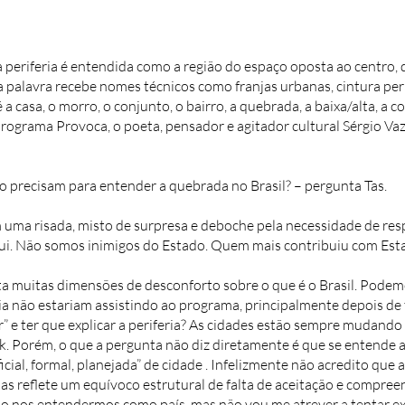
a periferia é entendida como a região do espaço oposta ao centro,
palavra recebe nomes técnicos como franjas urbanas, cintura perif
 é a casa, o morro, o conjunto, o bairro, a quebrada, a baixa/alta, a 
grama Provoca, o poeta, pensador e agitador cultural Sérgio Vaz 
o precisam para entender a quebrada no Brasil? – pergunta Tas.
m uma risada, misto de surpresa e deboche pela necessidade de re
qui. Não somos inimigos do Estado. Quem mais contribuiu com Estado,
nta muitas dimensões de desconforto sobre o que é o Brasil. Pode
ria não estariam assistindo ao programa, principalmente depois de
r” e ter que explicar a periferia? As cidades estão sempre mudand
 Porém, o que a pergunta não diz diretamente é que se entende a p
ficial, formal, planejada” de cidade . Infelizmente não acredito qu
mas reflete um equívoco estrutural de falta de aceitação e compree
ão nos entendermos como país, mas não vou me atrever a tentar exp