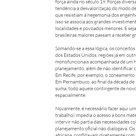
força ainda no século 19. Forças divers
tendência à desvalorização do modo de
que resistiam à hegemonia dos engenho
isso se associa aos grandes investimen
localidades e povoados menores. E seja
brasileiras maiores passam a receber 
Somando-se a essa lógica, os conceito
dos Estados Unidos, regiões já em out
monofuncionais acompanhada de um hig
planejamento, além de não identificar 
Em Recife, por exemplo, o zoneamento 
Em Pernambuco, ao final da década de
suma, todo aquele contingente de novos
espacialmente.
Novamente, é necessário fazer aqui uma
trabalho) impedia o acesso a bons mate
intervir não partia das necessidades c
planejamento oficial não dialogava. Os
africana, conflitavam diretamente com