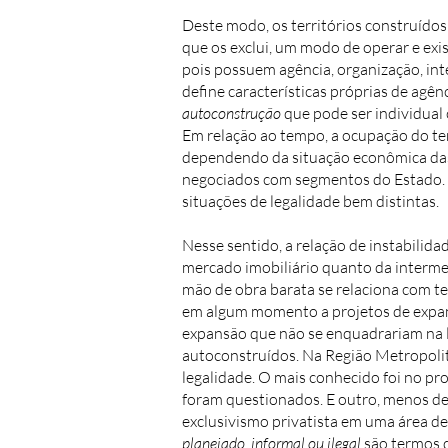
Deste modo, os territórios construído
que os exclui, um modo de operar e exis
pois possuem agência, organização, in
define características próprias de agên
autoconstrução
que pode ser individual 
Em relação ao tempo, a ocupação do te
dependendo da situação econômica das 
negociados com segmentos do Estado. 
situações de legalidade bem distintas.
Nesse sentido, a relação de instabilid
mercado imobiliário quanto da interme
mão de obra barata se relaciona com t
em algum momento a projetos de expans
expansão que não se enquadrariam na l
autoconstruídos. Na Região Metropoli
legalidade. O mais conhecido foi no pr
foram questionados. E outro, menos de
exclusivismo privatista em uma área de
planejado, informal ou ilegal
são termos q