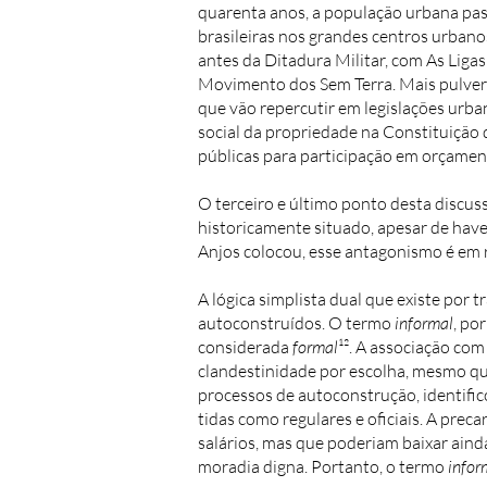
quarenta anos, a população urbana pas
brasileiras nos grandes centros urbano
antes da Ditadura Militar, com As Lig
Movimento dos Sem Terra. Mais pulveri
que vão repercutir em legislações urba
social da propriedade na Constituição 
públicas para participação em orçament
O terceiro e último ponto desta discus
historicamente situado, apesar de hav
Anjos colocou, esse antagonismo é em 
A lógica simplista dual que existe por
autoconstruídos. O termo
informal
, po
considerada
formal
¹². A associação co
clandestinidade por escolha, mesmo qu
processos de autoconstrução, identifi
tidas como regulares e oficiais. A pre
salários, mas que poderiam baixar ain
moradia digna. Portanto, o termo
infor