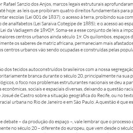
 Rafael Sanzio dos Anjos, marcos legais estruturais aprofundaram
té hoje: as leis que proibiram quatro direitos fundamentais para 
tar escolas (Lei 001 de 1837); o acesso à terra, proibindo sua com
to de analfabetos (Lei Saraiva Cotegipe de 1885); e o acesso ao esp
l (Lei da Vadiagem de 1890)⁶. Soma-se a esse conjunto de leis a im
ores centros urbanos ainda século 19. Os quilombos, espaços de
almente os saberes de matriz africana, permaneciam mais afastados
dos centros urbanos vão sendo ocupadas e construídas pelas popul
o dos tecidos autoconstruídos brasileiros com a nossa segregação r
oritariamente branca durante o século 20, principalmente na sua 
ógicos, o foco nos problemas estruturantes nacionais se deu a par
econômicas, sociais e espaciais diversas, deixando a questão rac
 Josué de Castro sobre a situação geográfica do Recife, ou no tex
acial urbana no Rio de Janeiro e em São Paulo. A questão é que e
 debate – da produção do espaço –, vale lembrar que o processo d
nte no século 20 – diferente do europeu, que vem desde o século