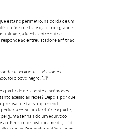
 que está no perímetro, na borda de um
érica, área de transição; para grande
comunidade, a favela, entre outras
responde ao entrevistador e anfitrião
sponder à pergunta –, nós somos
 foi o povo negro. [...]¹
mos partir de dois pontos incômodos.
 tanto acesso às redes? Depois, por que
o e precisam estar sempre sendo
eriferia como um território à parte,
e a pergunta tenha sido um equívoco
nsão. Penso que, historicamente, o fato
licar por aí. Proponho, então, alguns