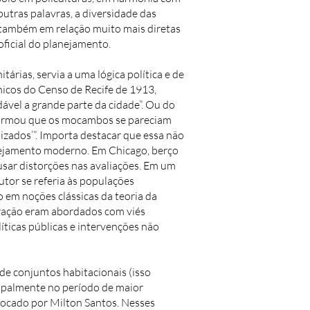
outras palavras, a diversidade das
 também em relação muito mais diretas
oficial do planejamento.
rias, servia a uma lógica política e de
nicos do Censo de Recife de 1913,
el a grande parte da cidade”. Ou do
“afirmou que os mocambos se pareciam
ilizados’”. Importa destacar que essa não
lanejamento moderno. Em Chicago, berço
usar distorções nas avaliações. Em um
tor se referia às populações
 em noções clássicas da teoria da
oração eram abordados com viés
íticas públicas e intervenções não
de conjuntos habitacionais (isso
cipalmente no período de maior
olocado por Milton Santos. Nesses