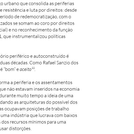
 urbano que consolida as periferias
resistência e luta por direitos: desde
período de redemocratização, com o
izados se somam ao coro por direitos
cial) e no reconhecimento da função
, que instrumentalizou políticas
ório periférico e autoconstruído é
 duas décadas. Como Rafael Sanzio dos
 é “bom” e
aceito¹¹
.
orma a periferia e os assentamentos
 que não estavam inseridos na economia
 durante muito tempo a ideia de uma
dando as arquiteturas do possível dos
ias ocupavam posições de trabalho
e uma indústria que lucrava com baixos
s dos recursos mínimos para uma
sar distorções.