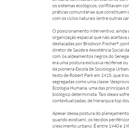
os sistemas ecológicos, conflitavam com
práticas comunitárias que constituem 
com os ciclos naturais (entre outras c
O posicionamento interventivo, ainda q
organização espacial que não aceitava 
destacadas por Brodwyn Fischer⁹, pon
diretor de Saúde e Assistência Social 
com ‘os aldeamentos negros do Senegal’ e
era uma postura exclusiva recifense ou
da pioneira Escola de Sociologia Urban
texto de Robert Park em 1915, que trou
segregadas como uma classe “desprovida
Ecologia Humana, uma das principais d
biológico determinista. Tais ideais sof
contextualizadas, de hierarquia top do
Apesar dessa postura do planejamento 
quando existiam), os tecidos periféric
crescimento urbano. É entre 1940 e 198