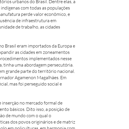
órios urbanos do Brasil. Dentre elas, a
s indígenas com todas as populações
manufatura perde valor econômico, e
ausência de infraestrutura em
unidade de trabalho, as cidades
no Brasil eram importados da Europa e
expandir as cidades em zoneamentos
s procedimentos implementados nesse
na, tinha uma abordagem persecutória.
 grande parte do território nacional.
Governador Agamenon Magalhães. Em
al, mas foi perseguido social e
de inserção no mercado formal de
to básicos. Dito isso, a posição de
isão de mundo com o qual o
icas dos povos originários e de matriz
solo em policulturas, em harmonia com