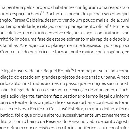
s na periferia pelos próprios habitantes configuram uma resposta
tir no espaço urbano¹³. Portanto, a noção de que não são planejad
tenção. Teresa Caldeira, desenvolvendo um pouco mais a ideia, cu
cia, temporalidade, e relação com o planejamento oficial¹⁴. Em rela
ou coletivo, em mutirão, envolve relações e laços comunitários var
rritório impõe uma fase de estabelecimento mais rápida e depois
famílias. A relação com o planejamento é
transversal
, pois os pro
Como o tecido periférico se tornou muito maior e heterogêneo, 
ade legal observada por Raquel Rolnik¹⁵ termina por ser usada com
diação do estado em grandes projetos de expansão urbana. A nec
ecidos autoconstruídos ao mesmo passo que remoções são impostas
ão. A ilegalidade, ou o rearranjo de exceção de zoneamentos ur
egislação vigente, também faz questionar o termo ilegal ou infor
tana de Recife, dois projetos de expansão urbana conhecidos for
ocesso do Novo Recife no Cais José Estelita, em que o leilão, a fo
batido, foi o que criou e alterou sucessivamente um zoneamento 
 litoral, com o bairro da Reserva do Paiva no Cabo de Santo Agost
ue definem com precisão os territórios periféricos autoconstruíd