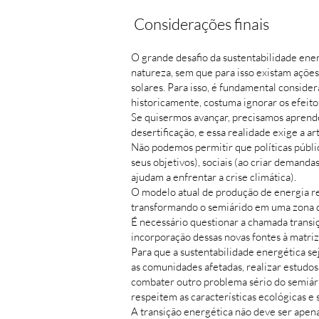
Considerações finais
O grande desafio da sustentabilidade ener
natureza, sem que para isso existam açõe
solares. Para isso, é fundamental consider
historicamente, costuma ignorar os efeito
Se quisermos avançar, precisamos aprende
desertificação, e essa realidade exige a a
Não podemos permitir que políticas públi
seus objetivos), sociais (ao criar demand
ajudam a enfrentar a crise climática).
O modelo atual de produção de energia 
transformando o semiárido em uma zona de
É necessário questionar a chamada transiç
incorporação dessas novas fontes à matriz 
Para que a sustentabilidade energética sej
as comunidades afetadas, realizar estudos
combater outro problema sério do semiári
respeitem as características ecológicas e s
A transição energética não deve ser ape