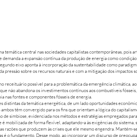
ma temática central nas sociedades capitalistas contemporâneas, pois ar
, que demanda a expansão contínua da produção de energia como condiçã
segundo eixo aponta à incorporação da sustentabilidade como paradig
 pressão sobre os recursos naturais e com a mitigação dos impactos s
o receituário possível para a problemática da emergência climática, ao c
ue não abandona os investimentos contínuos aos combustíveis fósseis,
oia nas fontes e componentes fósseis de energia.
 distintas da temática energética, de um lado oportunidades econômicas
s ambos têm convergido para os fins que orientam a lógica do capitalism
ão de simbiose, evidenciada nos métodos e estratégias empregados para
de é mobilizada de forma flexível, adaptando-a às exigências do sistem
s razões que produzem às crises que ele mesmo engendra. Mantém-se,
oas é o fundamento. Desse modo, ao incorporar um discurso de preocupa