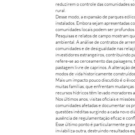
reduzirem o controle das comunidades sobr
rural.
Desse modo, a expansão de parques eólicos
instalados. Embora sejam apresentadas com
comunidades locais podem ser profundos 
Pesquisas e relatos de campo mostram que
ambiental. A análise de contratos de arre
comunidades e de desigualdade nas relaçõ
investidores estrangeiros, contribuindo p
refere‑se ao cerceamento das paisagens, t
pastagem livre de caprinos. A alteração 
modos de vida historicamente construídos
Mais um impacto pouco discutido é o êxodo
muitas famílias, que enfrentam mudanças d
recursos hídricos têm levado moradores a 
Nos últimos anos, visitas oficiais e missõ
comunidades afetadas e documentar os pr
questões inéditas surgindo a cada novo 
ausência de regulamentação eficaz e confli
Esse último ponto é particularmente grave
inviabiliza outra, destruindo resultados e