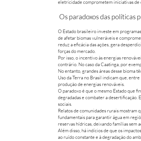
eletricidade comprometem iniciativas de 
Os paradoxos das políticas p
O Estado brasileiro investe em programa
de afetar biomas vulneráveis e compromete
reduz a eficácia das ações, gera desperdíc
forças do mercado.
Por isso, o incentivo às energias renováve
contrário. No caso da Caatinga, por exem
No entanto, grandes áreas desse bioma tê
Uso da Terra no Brasil indicam que, ent
produção de energias renováveis.
O paradoxo é que o mesmo Estado que fin
degradadas e combater a desertificação. 
sociais.
Relatos de comunidades rurais mostram qu
fundamentais para garantir água em regiõ
reservas hídricas, deixando famílias sem a
Além disso, há indícios de que os impact
ao ruído constante e à degradação do am