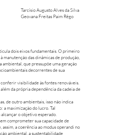
Tarcísio Augusto Alves da Silva
Geovana Freitas Paim Rêgo
ticula dois eixos fundamentais. O primeiro
o à manutenção das dinâmicas de produção,
ma ambiental, que pressupõe uma geração
ocioambientais decorrentes de sua
onferir visibilidade às fontes renováveis.
 além da própria dependência da cadeia de
, de outro ambientais, isso não indica
o: a maximização do lucro. Tal
 alcançar o objetivo esperado.
a, sem comprometer sua capacidade de
 assim, a coerência ao modus operandi no
ção ambiental, a sustentabilidade