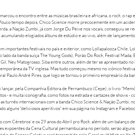
arcou o encontro entre as músicas brasileira e africana, o rock, o rap 
Pouco tempo depois, Chico Science morre precocemente em um acident
rda, a Nação Zumbi, já com Jorge Du Peixe nos vocais, conseguiu se ree
i, acumulando elogiados álbuns de estúdio e ao vivo, além de lançamento
em importantes festivais no país e exterior, como Lollapalooza Chile, 
o lado da banda suíça The Young Gods), Porão Do Rock, Festival Mada, B
Gil, Ney Matogrosso, Siba entre outros, além de ter se apresentado no 
emporânea da TV inglesa. Mas tudo começou mesmo no icônico festiva
al Paulo André Pires, que logo se tornou o primeiro empresário da ba
ai lançar, pela Companhia Editora de Pernambuco (Cepe), o livro “Memó
tos - e muita iconografia, como fotos na estrada e cartazes de shows - 
do as turnês internacionais com a banda Chico Science & Nação Zumbi, 
ado alguns “deliciosos aperitivos” em sua página no Instagram e Faceboo
 com Cérebros’ e os 29 anos do Abril pro Rock, além de um balanço de 
ntes expoentes da Cena Cultural pernambucana no período, serão algun
ódio do Sonora Coletiva será transmitido pelo Canal multiHlab no YouTu