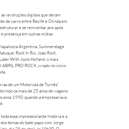
e as revoluções digitais que deram
e de carro entre Recife e Olinda em
struturar e se reinventar ano após
 e presença em outras mídias. ​
Lollapalooza Argentina, Summerstage
atuque, Rock In Rio, João Rock,
Later With Jools Holland, o mais
l ABRIL PRO ROCK, criado no início
nda.
rias de um Motorista de Turnês”.
cobrindo os mais de 25 anos de viagens
nos anos 1990, quando a empresariava.
k.
toda essa impressionante história e a
s dos temas do bate-papo com Jorge
be, dia 28 de abril, às 19h30. O