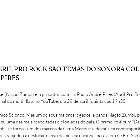
BRIL PRO ROCK SÃO TEMAS DO SONORA COL
 PIRES
e (Nação Zumbi) e o produtor cultural Paulo André Pires (Abril Pro Ro
nal do multiHlab, no YouTube, dia 28 de abril (quinta), às 19h30.
ico Science. Mas um de seus maiores legados, a banda Nação Zumbi, pe
nou uma das mais respeitadas e elogiadas do país. O primeiro álbum “Da
i, se tornou um dos marcos da Cena Mangue e da música contemporâne
 locais, ajudou a deslocar o eixo da música nacional para além de Rio-Sã