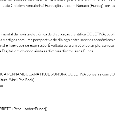
Revista Coletiva, vinculada à Fundação Joaquim Nabuco (Fundaj), apres
ntal da revista eletrônica de divulgação científica COLETIVA, public
cos e artigos com uma perspectiva de diálogo entre saberes acadêmicos
al e liberdade de expressão. É voltada para um público amplo, curioso e
a Digital, envolvendo ainda as diversas diretorias da Fundaj.
CA PERNAMBUCANA HOJE SONORA COLETIVA conversa com JORGE
ural/Abril Pro Rock)
a)
RETO (Pesquisador/Fundaj)