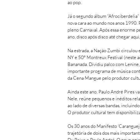
ao pop.
Já o segundo álbum “Afrociberdelia” m
nova cara ao mundo nos anos 1990. 
pleno Carnaval. Após essa enorme pe
ano, disco após disco até chegar aqu
Na estrada, a Nação Zumbi circulou 
NY e 50º Montreux Festival (neste a
Bananada. Dividiu palco com Lenine, 
importante programa de música cont
da Cena Mangue pelo produtor cultur
Ainda este ano, Paulo André Pires v
Nele, reúne pequenos e inéditos rela
ao lado de diversas bandas, incluin
O produtor cultural tem disponibiliz
Os 30 anos do Manifesto ‘Caranguejo
trajetória de dois dos mais importa
Du Peixe e Paulo André. O novo epis