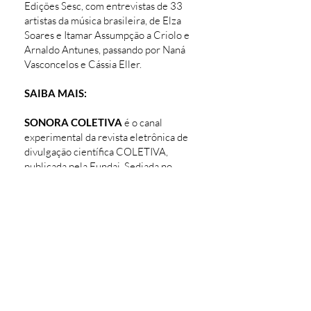
Edições Sesc, com entrevistas de 33
artistas da música brasileira, de Elza
Soares e Itamar Assumpção a Criolo e
Arnaldo Antunes, passando por Naná
Vasconcelos e Cássia Eller.
SAIBA MAIS:
SONORA COLETIVA
​ é o canal
experimental da revista eletrônica de
divulgação científica COLETIVA,
publicada pela Fundaj. Sediada no
Recife, a revista disponibiliza dossiês
temáticos com uma perspectiva de
diálogo entre saberes acadêmicos e
outras formas de conhecimento,
prezando pela diversidade
sociocultural e liberdade de expressão.
É voltada para um público amplo,
curioso e crítico. O projeto integra o
ProfSocio, o Canal multiHlab e a Villa