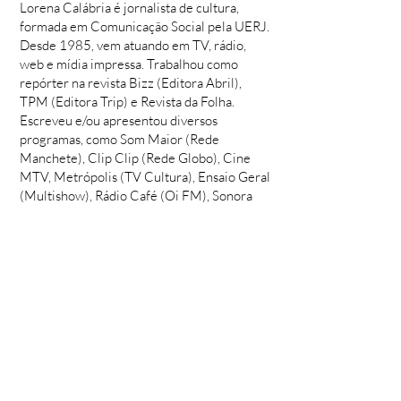
Lorena Calábria é jornalista de cultura,
formada em Comunicação Social pela UERJ.
Desde 1985, vem atuando em TV, rádio,
web e mídia impressa. Trabalhou como
repórter na revista Bizz (Editora Abril),
TPM (Editora Trip) e Revista da Folha.
Escreveu e/ou apresentou diversos
programas, como Som Maior (Rede
Manchete), Clip Clip (Rede Globo), Cine
MTV, Metrópolis (TV Cultura), Ensaio Geral
(Multishow), Rádio Café (Oi FM), Sonora
Live (portal Terra), entre outros.
Atualmente, dirige e roteiriza projetos de
audiovisual na sua produtora, La Strada, e
está à frente da edição de conteúdo do
clube de vinil da Três Selos em sua versão
2021.
SAIBA MAIS:
SONORA COLETIVA
é o canal