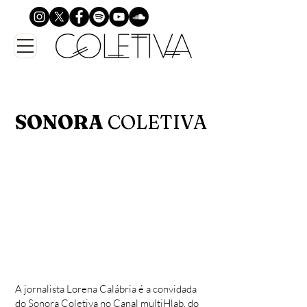
SONORA
COLETIVA
A jornalista Lorena Calábria é a convidada
do Sonora Coletiva no Canal multiHlab, do