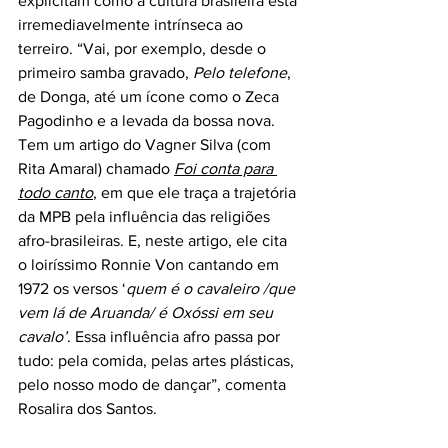
explicitam como a cultura brasileira está 
irremediavelmente intrínseca ao 
terreiro. “Vai, por exemplo, desde o 
primeiro samba gravado, 
Pelo telefone
, 
de Donga, até um ícone como o Zeca 
Pagodinho e a levada da bossa nova. 
Tem um artigo do Vagner Silva (com 
Rita Amaral) chamado 
Foi conta para 
todo canto
, em que ele traça a trajetória 
da MPB pela influência das religiões 
afro-brasileiras. E, neste artigo, ele cita 
o loiríssimo Ronnie Von cantando em 
1972 os versos ‘
quem é o cavaleiro /que 
vem lá de Aruanda/ é Oxóssi em seu 
cavalo’
. Essa influência afro passa por 
tudo: pela comida, pelas artes plásticas, 
pelo nosso modo de dançar”, comenta 
Rosalira dos Santos. 