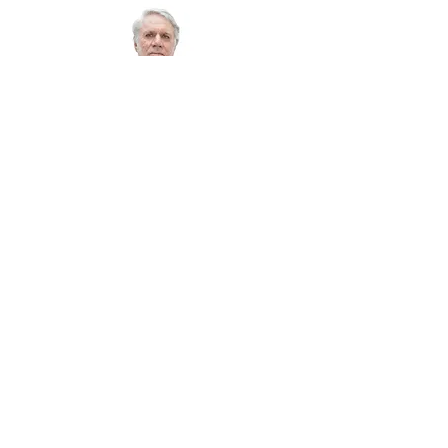
Roberto Malvezzi
é Graduado em Filosofia,
Teologia e Estudos Sociais.
Membro da Comissão de Ecologia Integral da
CNBB.
Escritor e Compositor!
COMO CITAR ESSE TEXTO
Malvezzi, Roberto.
Do Velho Chico ao
Sertão
.
Revista Coletiva
, Recife, n. 36,
ago.set.out.nov.dez. 2026. Disponível em:
https://www.coletiva.org/do-velho-cheico-ao-
sertao.
ISSN
2179-1287
.
Conteúdos relacionados