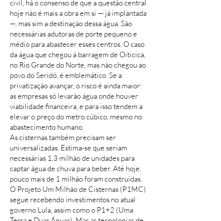
civil, há o consenso de que a questão central
hoje não é mais a obra em si — já implantada
—, mas sim a destinação dessa água. São
necessárias adutoras de porte pequeno e
médio para abastecer esses centros. O caso
da água que chegou à barragem de Oiticica,
no Rio Grande do Norte, mas não chegou ao
povo do Seridó, é emblemático. Se a
privatização avançar, o risco é ainda maior:
as empresas só levarão água onde houver
viabilidade financeira, e para isso tendem a
elevar o preço do metro cúbico, mesmo no
abastecimento humano.
As cisternas também precisam ser
universalizadas. Estima-se que seriam
necessárias 1,3 milhão de unidades para
captar água de chuva para beber. Até hoje,
pouco mais de 1 milhão foram construídas.
O Projeto Um Milhão de Cisternas (P1MC)
segue recebendo investimentos no atual
governo Lula, assim como o P1+2 (Uma
Terra e Duas Águas). Mas as tecnologias de