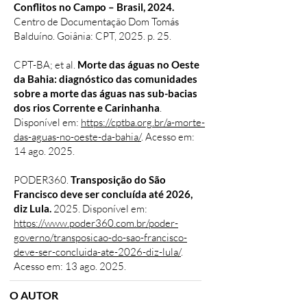
Conflitos no Campo – Brasil, 2024.
Centro de Documentação Dom Tomás
Balduíno. Goiânia: CPT, 2025. p. 25.
CPT-BA; et al.
Morte das águas no Oeste
da Bahia: diagnóstico das comunidades
sobre a morte das águas nas sub-bacias
dos rios Corrente e Carinhanha
.
Disponível em:
https://cptba.org.br/a-morte-
das-aguas-no-oeste-da-bahia/
. Acesso em:
14 ago. 2025.
PODER360.
Transposição do São
Francisco deve ser concluída até 2026,
diz Lula.
2025. Disponível em:
https://www.poder360.com.br/poder-
governo/transposicao-do-sao-francisco-
deve-ser-concluida-ate-2026-diz-lula/
.
Acesso em: 13 ago. 2025.
O AUTOR