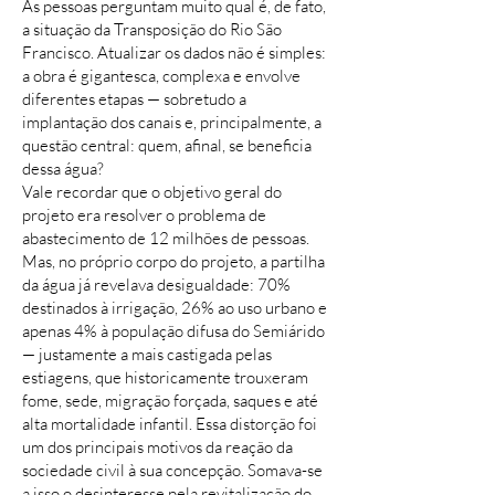
As pessoas perguntam muito qual é, de fato,
a situação da Transposição do Rio São
Francisco. Atualizar os dados não é simples:
a obra é gigantesca, complexa e envolve
diferentes etapas — sobretudo a
implantação dos canais e, principalmente, a
questão central: quem, afinal, se beneficia
dessa água?
Vale recordar que o objetivo geral do
projeto era resolver o problema de
abastecimento de 12 milhões de pessoas.
Mas, no próprio corpo do projeto, a partilha
da água já revelava desigualdade: 70%
destinados à irrigação, 26% ao uso urbano e
apenas 4% à população difusa do Semiárido
— justamente a mais castigada pelas
estiagens, que historicamente trouxeram
fome, sede, migração forçada, saques e até
alta mortalidade infantil. Essa distorção foi
um dos principais motivos da reação da
sociedade civil à sua concepção. Somava-se
a isso o desinteresse pela revitalização do