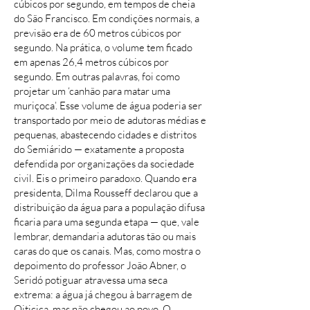
cúbicos por segundo, em tempos de cheia
do São Francisco. Em condições normais, a
previsão era de 60 metros cúbicos por
segundo. Na prática, o volume tem ficado
em apenas 26,4 metros cúbicos por
segundo. Em outras palavras, foi como
projetar um ‘canhão para matar uma
muriçoca’. Esse volume de água poderia ser
transportado por meio de adutoras médias e
pequenas, abastecendo cidades e distritos
do Semiárido — exatamente a proposta
defendida por organizações da sociedade
civil. Eis o primeiro paradoxo. Quando era
presidenta, Dilma Rousseff declarou que a
distribuição da água para a população difusa
ficaria para uma segunda etapa — que, vale
lembrar, demandaria adutoras tão ou mais
caras do que os canais. Mas, como mostra o
depoimento do professor João Abner, o
Seridó potiguar atravessa uma seca
extrema: a água já chegou à barragem de
Oiticica, mas não chegou ao povo. O