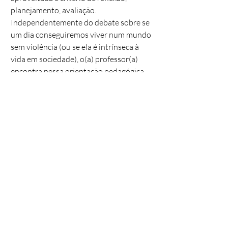
planejamento, avaliação.
Independentemente do debate sobre se
um dia conseguiremos viver num mundo
sem violência (ou se ela é intrínseca à
vida em sociedade), o(a) professor(a)
encontra nessa orientação pedagógica
um suporte sólido para dirigir suas
práticas, instituir coletivamente modos
de ação e solucionar problemas
inesperados, desconhecidos.
Dessa forma,
práticas docentes
influenciadas pelas propostas da
Pedagogia Institucional
oferecem muito
mais condições para que o desejo de
ensinar não morra, mas, ao contrário, se
fortaleça. Não se trata só (ou
necessariamente) de crença ou de