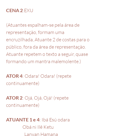
CENA 2
:EXU
(Atuantes espalham-se pela área de
representação, formam uma
encruzilhada, Atuante 2 de costas para o
público, fora da área de representação.
Atuante repetem o texto a seguir, quase
formando um mantra malemolente.)
ATOR 4
: Odara! Odara! (repete
continuamente)
ATOR 2
: Ojá, Ojá, Ojá! (repete
continuamente)
ATUANTE 1 e 4
: Ibá Esú odara
Obá ni Ilê Ketu
Lanyan Hamana