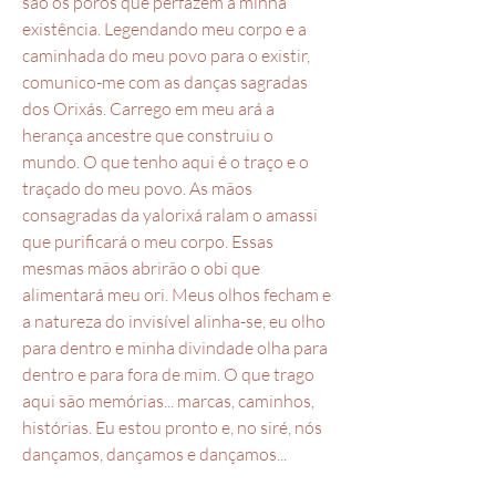
são os poros que perfazem a minha
existência. Legendando meu corpo e a
caminhada do meu povo para o existir,
comunico-me com as danças sagradas
dos Orixás. Carrego em meu ará a
herança ancestre que construiu o
mundo. O que tenho aqui é o traço e o
traçado do meu povo. As mãos
consagradas da yalorixá ralam o amassi
que purificará o meu corpo. Essas
mesmas mãos abrirão o obi que
alimentará meu ori. Meus olhos fecham e
a natureza do invisível alinha-se, eu olho
para dentro e minha divindade olha para
dentro e para fora de mim. O que trago
aqui são memórias... marcas, caminhos,
histórias. Eu estou pronto e, no siré, nós
dançamos, dançamos e dançamos...