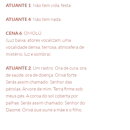
ATUANTE 1
: Não tem vida, festa
ATUANTE 4
: Não tem nada.
CENA 6
: OMOLÚ
(Luz baixa, atores vocalizam, uma
vocalidade densa, terrosa, atmosfera de
mistério, luz e sombra).
ATUANTE 2
: Um rastro. Ora de cura, ora
de saúde, ora de doença. Orixá forte.
Serás assim chamado: Senhor das
pérolas. Árvore de mim. Terra firme sob
meus pés. A coroa do sol coberta por
palhas. Serás assim chamado: Senhor do
Daomé. Orixá que pune a mãe e o filho.
Orixá que não teme. A morte é apenas o
início, caminho de transmutação