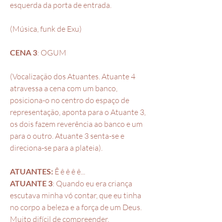
esquerda da porta de entrada.
(Música, funk de Exu)
CENA 3
: OGUM
(Vocalização dos Atuantes. Atuante 4
atravessa a cena com um banco,
posiciona-o no centro do espaço de
representação, aponta para o Atuante 3,
os dois fazem reverência ao banco e um
para o outro. Atuante 3 senta-se e
direciona-se para a plateia).
ATUANTES:
Ê ê ê ê ê...
ATUANTE 3
: Quando eu era criança
escutava minha vó contar, que eu tinha
no corpo a beleza e a força de um Deus.
Muito difícil de compreender.