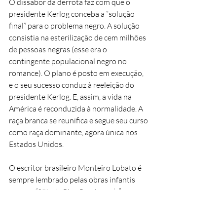
O dissabor da derrota faz com que o
presidente Kerlog conceba a “solução
final” para o problema negro. A solução
consistia na esterilização de cem milhões
de pessoas negras (esse era o
contingente populacional negro no
romance). O plano é posto em execução,
e o seu sucesso conduz à reeleição do
presidente Kerlog. E, assim, a vida na
América é reconduzida à normalidade. A
raça branca se reunifica e segue seu curso
como raça dominante, agora única nos
Estados Unidos.
O escritor brasileiro Monteiro Lobato é
sempre lembrado pelas obras infantis
como o
“Sítio do Pica-Pau Amarelo”
, mas
enveredou também pelos caminhos do
racismo. Seu livro
“O Presidente Negro”