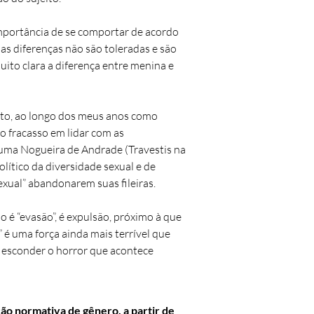
importância de se comportar de acordo
as diferenças não são toleradas e são
uito clara a diferença entre menina e
nto, ao longo dos meus anos como
o fracasso em lidar com as
 Luma Nogueira de Andrade (Travestis na
lítico da diversidade sexual e de
exual” abandonarem suas fileiras.
 é “evasão”, é expulsão, próximo à que
” é uma força ainda mais terrível que
a esconder o horror que acontece
o normativa de gênero, a partir de