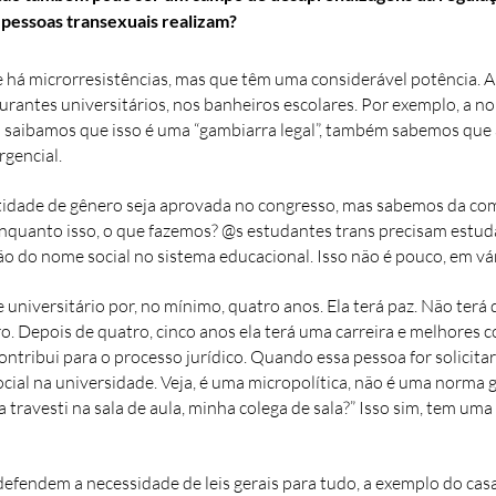
 pessoas transexuais realizam?
 há microrresistências, mas que têm uma considerável potência. A
aurantes universitários, nos banheiros escolares. Por exemplo, a n
 saibamos que isso é uma “gambiarra legal”, também sabemos que 
gencial.
ntidade de gênero seja aprovada no congresso, mas sabemos da co
quanto isso, o que fazemos? @s estudantes trans precisam estuda
ão do nome social no sistema educacional. Isso não é pouco, em vá
e universitário por, no mínimo, quatro anos. Ela terá paz. Não terá
o. Depois de quatro, cinco anos ela terá uma carreira e melhores c
ntribui para o processo jurídico. Quando essa pessoa for solicita
l na universidade. Veja, é uma micropolítica, não é uma norma ger
a travesti na sala de aula, minha colega de sala?” Isso sim, tem u
 defendem a necessidade de leis gerais para tudo, a exemplo do c