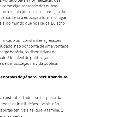
e, voltado para a normalização das
e, como algo separado das outras
que a escola (desde sua separação da
cerca. Seria a educação formal o lugar
ais, do mundo que nos cerca. Eu acho
 marcado por constantes agressões
m mudado, não por conta de uma vontade
carga horária, os dispositivos de
lo. Um nível de politização e
 de participação na vida pública.
m às normas de gênero, perturbando-as
 existentes, tudo isso faz parte da
todas as instituições sociais, não
putas terríveis, tal qual a família. E
o do sujeito.