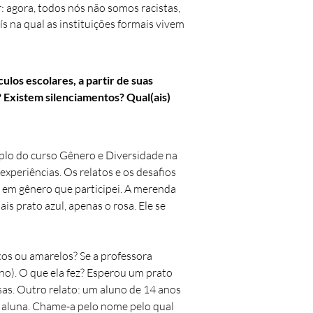
r: agora, todos nós não somos racistas,
s na qual as instituições formais vivem
ulos escolares, a partir de suas
 Existem silenciamentos? Qual(ais)
mplo do curso Gênero e Diversidade na
periências. Os relatos e os desafios
 em gênero que participei. A merenda
s prato azul, apenas o rosa. Ele se
os ou amarelos? Se a professora
no). O que ela fez? Esperou um prato
as. Outro relato: um aluno de 14 anos
a aluna. Chame-a pelo nome pelo qual