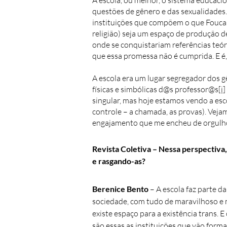
A escola, ou melhor, o sistema educaci
questões de gênero e das sexualidades
instituições que compõem o que Foucaul
religião) seja um espaço de produção de
onde se conquistariam referências teór
que essa promessa não é cumprida. E é
A escola era um lugar segregador dos 
físicas e simbólicas d@s professor@s
[i]
singular, mas hoje estamos vendo a esco
controle – a chamada, as provas). Veja
engajamento que me encheu de orgulho d
Revista Coletiva – Nessa perspectiva,
e rasgando-as?
Berenice Bento
–
A escola faz parte d
sociedade, com tudo de maravilhoso e ma
existe espaço para a existência trans. E 
são essas as instituições que vão forma