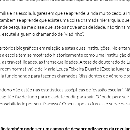
ília e na escola, lugares em que se aprende, ainda muito cedo, a 
, também se aprende que existe uma coisa chamada hierarquia, que 
 de pesquisa me disse que, até os nove anos de idade, não tinha m
a, escutei alguém o chamando de “viadinho”.
tórios biográficos em relação a estas duas instituições. No enta
e a escola tem se mostrado historicamente como uma instituição d
 as travestilidades, as transexualidades. A tese de doutorado de
ordem normativa) e de Maria Leuça Teixeira Duarte (Escola: lugar po
la funcionando para fazer os chamados “dissidentes de gênero e s
ono não estão nas estatísticas assépticas de “evasão escolar”. Não
apitão faz de tudo para o cadete pedir para sair. O “pede para sair
nsabilidade por seu “fracasso”. O seu suposto fracasso serve par
ção também pode ser um campo de desaprendizagens da regulaçã