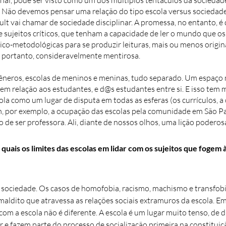
onal, pode ser visto como um dos múltiplos tentáculos da sociedad
. Não devemos pensar uma relação do tipo escola versus sociedad
t vai chamar de sociedade disciplinar. A promessa, no entanto, é 
 sujeitos críticos, que tenham a capacidade de ler o mundo que os 
ico-metodológicas para se produzir leituras, mais ou menos origin
, portanto, consideravelmente mentirosa.
gêneros, escolas de meninos e meninas, tudo separado. Um espaço
em relação aos estudantes, e d@s estudantes entre si. E isso te
la como um lugar de disputa em todas as esferas (os currículos, a 
m, por exemplo, a ocupação das escolas pela comunidade em São Pau
e ser professora. Ali, diante de nossos olhos, uma lição poderosa
 quais os limites das escolas em lidar com os sujeitos que foge
a sociedade. Os casos de homofobia, racismo, machismo e transfobia
ldito que atravessa as relações sociais extramuros da escola. Em 
com a escola não é diferente. A escola é um lugar muito tenso, de dis
r e fazem parte do processo de socialização primeira na constituiçã