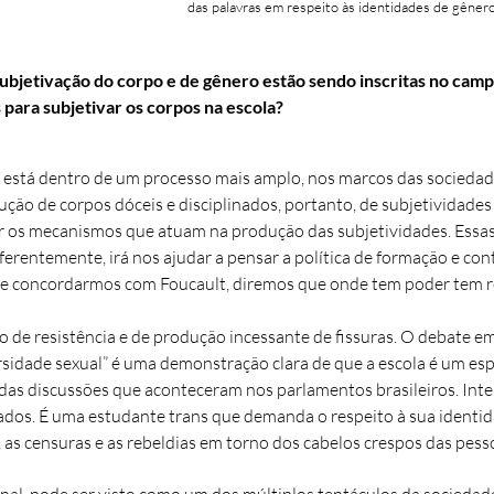
das palavras em respeito às identidades de gênero
 subjetivação do corpo e de gênero estão sendo inscritas no c
 para subjetivar os corpos na escola?
 está dentro de um processo mais amplo, nos marcos das sociedade
ção de corpos dóceis e disciplinados, portanto, de subjetividade
der os mecanismos que atuam na produção das subjetividades. Essas
iferentemente, irá nos ajudar a pensar a política de formação e co
 se concordarmos com Foucault, diremos que onde tem poder tem re
 de resistência e de produção incessante de fissuras. O debate e
ersidade sexual” é uma demonstração clara de que a escola é um es
das discussões que aconteceram nos parlamentos brasileiros. Int
iados. É uma estudante trans que demanda o respeito à sua identi
as censuras e as rebeldias em torno dos cabelos crespos das pess