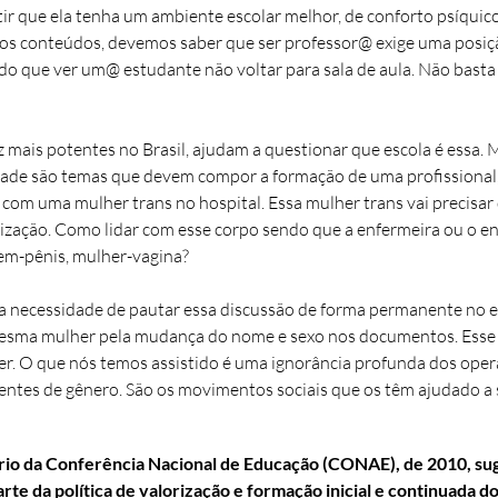
ntir que ela tenha um ambiente escolar melhor, de conforto psíquic
m dos conteúdos, devemos saber que ser professor@ exige uma posiç
do que ver um@ estudante não voltar para sala de aula. Não basta
mais potentes no Brasil, ajudam a questionar que escola é essa. 
lidade são temas que devem compor a formação de uma profissional, 
com uma mulher trans no hospital. Essa mulher trans vai precisar
lização. Como lidar com esse corpo sendo que a enfermeira ou o e
em-pênis, mulher-vagina?
 necessidade de pautar essa discussão de forma permanente no es
sma mulher pela mudança do nome e sexo nos documentos. Esse cor
er. O que nós temos assistido é uma ignorância profunda dos ope
dentes de gênero. São os movimentos sociais que os têm ajudado a 
tório da Conferência Nacional de Educação (CONAE), de 2010, su
rte da política de valorização e formação inicial e continuada d