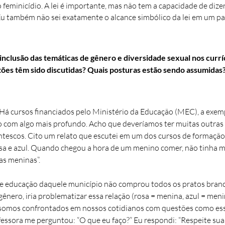
o feminicídio. A lei é importante, mas não tem a capacidade de dize
u também não sei exatamente o alcance simbólico da lei em um paí
inclusão das temáticas de gênero e diversidade sexual nos curríc
tões têm sido discutidas? Quais posturas estão sendo assumidas?
. Há cursos financiados pelo Ministério da Educação (MEC), a exe
com algo mais profundo. Acho que deveríamos ter muitas outras ex
ntescos. Cito um relato que escutei em um dos cursos de formação
osa e azul. Quando chegou a hora de um menino comer, não tinha mai
as meninas”.
de educação daquele município não comprou todos os pratos branc
ênero, iria problematizar essa relação (rosa = menina, azul = meni
s somos confrontados em nossos cotidianos com questões como ess
fessora me perguntou: “O que eu faço?” Eu respondi: “Respeite su