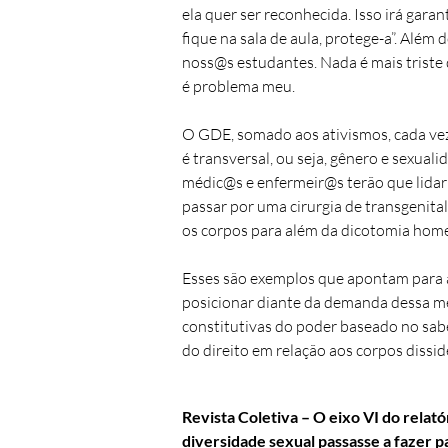
ela quer ser reconhecida. Isso irá gara
fique na sala de aula, protege-a”. Alé
noss@s estudantes. Nada é mais triste 
é problema meu.
O GDE, somado aos ativismos, cada vez 
é transversal, ou seja, gênero e sexua
médic@s e enfermeir@s terão que lidar 
passar por uma cirurgia de transgenita
os corpos para além da dicotomia hom
Esses são exemplos que apontam para a
posicionar diante da demanda dessa me
constitutivas do poder baseado no sab
do direito em relação aos corpos dissi
Revista Coletiva – O eixo VI do rela
diversidade sexual passasse a fazer pa