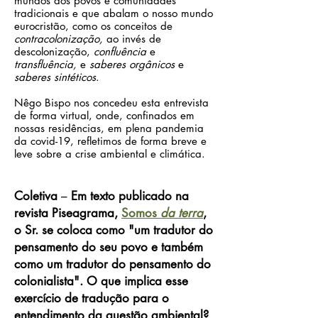
mundos dos povos e comunidades
tradicionais e que abalam o nosso mundo
eurocristão, como os conceitos de
contracolonização,
ao invés de
descolonização,
confluência
e
transfluência,
e
saberes orgânicos
e
saberes sintéticos
.
Nêgo Bispo nos concedeu esta entrevista
de forma virtual, onde, confinados em
nossas residências, em plena pandemia
da covid-19, refletimos de forma breve e
leve sobre a crise ambiental e climática.
Coletiva
–
Em texto publicado na
revista Piseagrama,
Somos
da terra
,
o Sr. se coloca como "um tradutor do
pensamento do seu povo e também
como um tradutor do pensamento do
colonialista". O que implica esse
exercício de tradução para o
entendimento da questão ambiental?