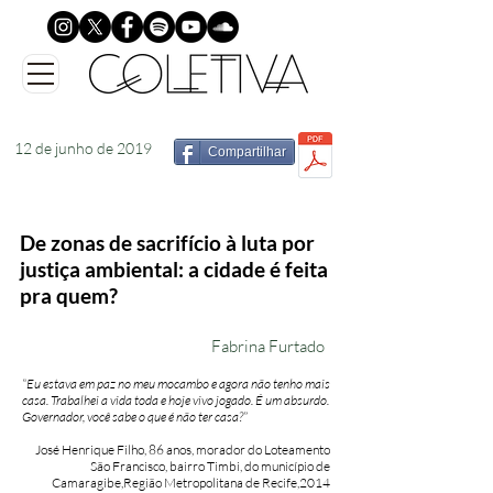
12 de junho de 2019
Compartilhar
De zonas de sacrifício à luta por
justiça ambiental: a cidade é feita
pra quem?
Fabrina Furtado
“Eu estava em paz no meu mocambo e agora não tenho mais
casa. Trabalhei a vida toda e hoje vivo jogado. É um absurdo.
Governador, você sabe o que é não ter casa?”
José Henrique Filho, 86 anos, morador do Loteamento
São Francisco, bairro Timbi, do município de
Camaragibe,Região Metropolitana de Recife,2014