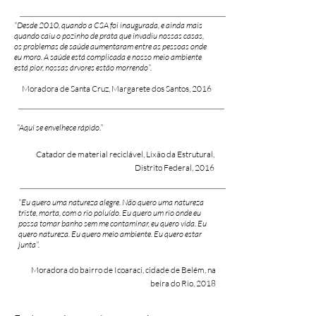
“Desde 2010, quando a CSA foi inaugurada, e ainda mais
quando caiu o pozinho de prata que invadiu nossas casas,
os problemas de saúde aumentaram entre as pessoas onde
eu moro. A saúde está complicada e nosso meio ambiente
está pior, nossas árvores estão morrendo”.
Moradora de Santa Cruz, Margarete dos Santos, 2016
“Aqui se env
elhece rápido.”
Catador de material reciclável, Lixão da Estrutural,
Distrito Federal, 2016
“Eu quero uma natureza alegre. Não quero uma natureza
triste, morta, com o rio poluído. Eu quero um rio onde eu
possa tomar banho sem me contaminar, eu quero vida. Eu
quero natureza. Eu quero meio ambiente. Eu quero estar
junta”.
Moradora do bairro de Icoaraci, cidade de Belém, na
beira do Rio, 2018