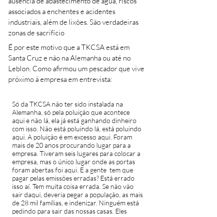
ausência de abastecimento de água, riscos
associados a enchentes e acidentes
industriais, além de lixões. São verdadeiras
zonas de sacrifício
É por este motivo que a TKCSA está em
Santa Cruz e não na Alemanha ou até no
Leblon. Como afirmou um pescador que vive
próximo à empresa em entrevista:
Só da TKCSA não ter sido instalada na
Alemanha, só pela poluição que acontece
aqui e não lá, ela já está ganhando dinheiro
com isso. Não está poluindo lá, está poluindo
aqui. A poluição é em excesso aqui. Foram
mais de 20 anos procurando lugar para a
empresa. Tiveram seis lugares para colocar a
empresa, mas o único lugar onde as portas
foram abertas foi aqui. E a gente tem que
pagar pelas emissões erradas? Está errado
isso aí. Tem muita coisa errada. Se não vão
sair daqui, deveria pegar a população, as mais
de 28 mil famílias, e indenizar. Ninguém está
pedindo para sair das nossas casas. Eles