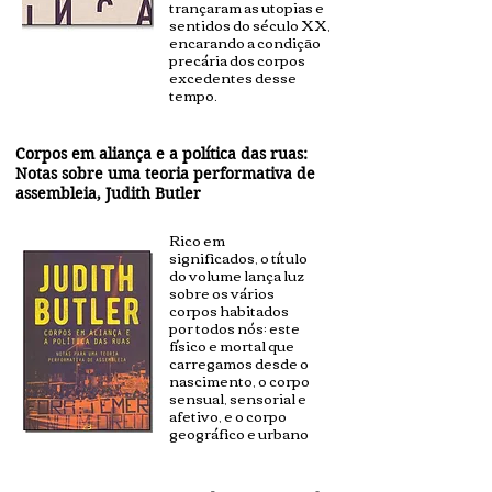
trançaram as utopias e
sentidos do século XX,
encarando a condição
precária dos corpos
excedentes desse
tempo.
Corpos em aliança e a política das ruas:
Notas sobre uma teoria performativa de
assembleia, Judith Butler
Rico em
significados, o título
do volume lança luz
sobre os vários
corpos habitados
por todos nós: este
físico e mortal que
carregamos desde o
nascimento, o corpo
sensual, sensorial e
afetivo, e o corpo
geográfico e urbano