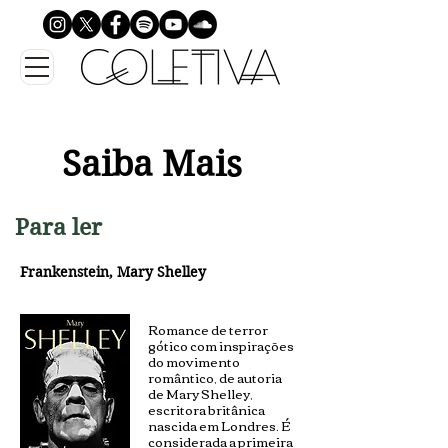
Saiba Mais
Para ler
Frankenstein, Mary Shelley
Romance de terror
gótico com inspirações
do movimento
romântico, de autoria
de Mary Shelley,
escritora britânica
nascida em Londres. É
considerada a primeira