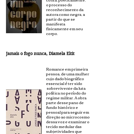
o processo do
reconhecimento da
autora como negra, a
partir do que se
manifesta
fisicamente em seu
corpo.
Jamais o fogo nunca, Diamela Eltit
Romance em primeira
pessoa, de uma mulher
cujo dado biográfico
essencial é ter sido
sobrevivente da luta
política no período do
regime militar. A obra
parte desse pano de
fundo histórico e
pessoal para seguir em
direção ao microcosmo
dessa voz e examinar o
tecido medular das
subjetividades que