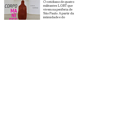
O cotidiano de quatro
militantes LGBT que
vivem na periferia de
São Paulo. A partir da
intimidade e do
contexto social dos
personagens, o
documentário levanta
questões
contemporâneas sobre
a população trans e
suas disputas políticas.
O que pode o corpo
?, 2009
Neste Café
Filosófico, a
bailarina Dani Lima
conta a sua
interpretação sobre
o corpo e a dança.
Para ouvir