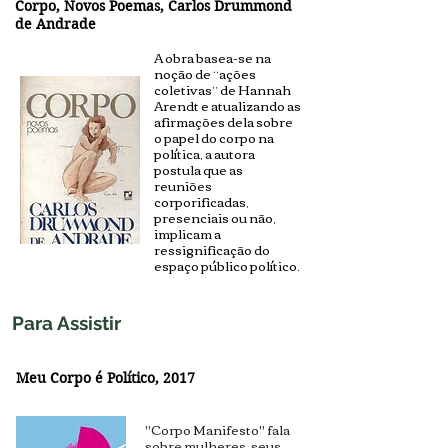
Corpo, Novos Poemas, Carlos Drummond
de Andrade
A obra basea-se na
noção de “ações
coletivas” de Hannah
Arendt e atualizando as
afirmações dela sobre
o papel do corpo na
política, a autora
postula que as
reuniões
corporificadas,
presenciais ou não,
implicam a
ressignificação do
espaço público político.
Para Assistir
Meu Corpo é Político
, 2017
"Corpo Manifesto" fala
sobre mulheres, seus