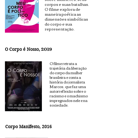
corpos e suas batalhas.
O filme explora de
maneira poética as
dimensões simbólicas
do corpo e sua
representação.
O Corpo é Nosso
, 2019
O filme retrata a
trajetória da liberação
do corpo da mulher
brasileira e conta a
história do jornalista
Marcos, que faz uma
autorreflexão sobre o
racismo e o machismo
impregnados nele e na
sociedade.
Corpo Manifesto
, 2016